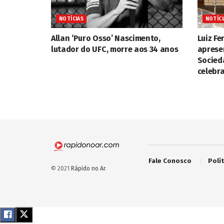
NOTÍCIAS
NOTÍCI
Allan ‘Puro Osso’ Nascimento,
Luiz F
lutador do UFC, morre aos 34 anos
aprese
Socied
celebra
Fale Conosco
Polí
© 2021
Rápido no Ar
.