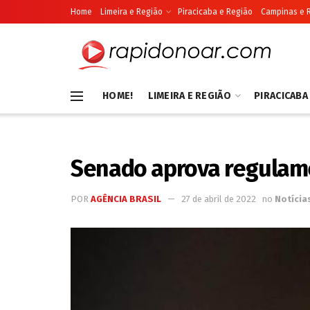
Home
Limeira e Região
Piracicaba e Região
Campinas e 
HOME!
LIMEIRA E REGIÃO
PIRACICABA
Senado aprova regulam
POR
AGÊNCIA BRASIL
27 de abril de 2022
no
Notícia