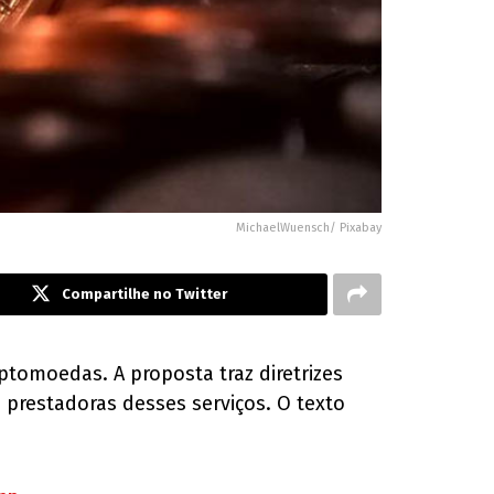
MichaelWuensch/ Pixabay
Compartilhe no Twitter
tomoedas. A proposta traz diretrizes
 prestadoras desses serviços. O texto