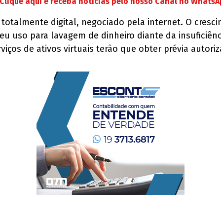
Clique aqui e receba notícias pelo nosso Canal no Whats
 totalmente digital, negociado pela internet. O cre
 uso para lavagem de dinheiro diante da insuficiênc
viços de ativos virtuais terão que obter prévia autor