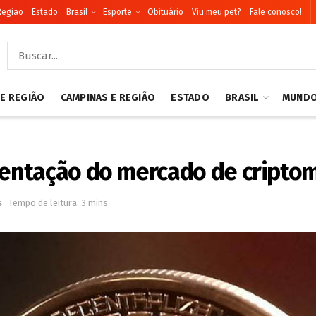
Região
Estado
Brasil
Esporte
Obituário
Viu meu pet?
Fale conosco!
 E REGIÃO
CAMPINAS E REGIÃO
ESTADO
BRASIL
MUND
entação do mercado de cripto
s
Tempo de leitura: 3 mins