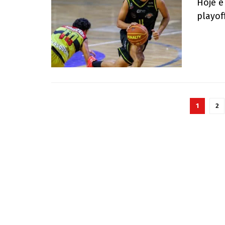
Hoje é
playof
1
2