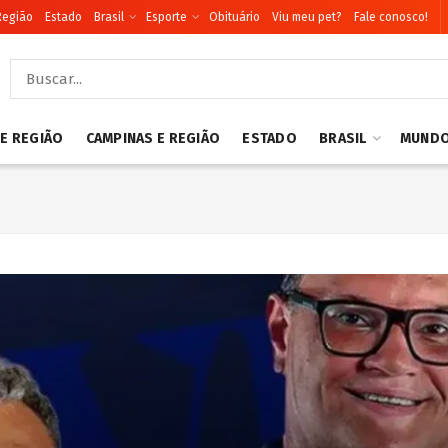
Região
Estado
Brasil
Esporte
Obituário
Viu meu pet?
Fale conosco!
 E REGIÃO
CAMPINAS E REGIÃO
ESTADO
BRASIL
MUND