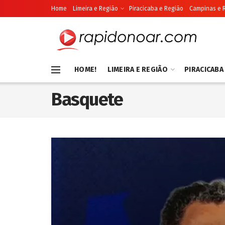
Home
Limeira e Região
Piracicaba e Região
Campinas e 
HOME!
LIMEIRA E REGIÃO
PIRACICABA
Basquete