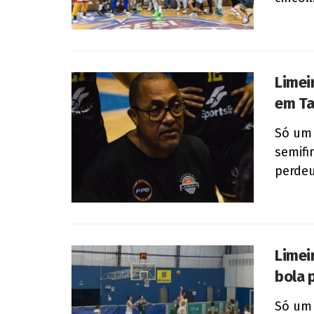
Limei
em Ta
Só um 
semifi
perdeu
Limei
bola 
Só um 