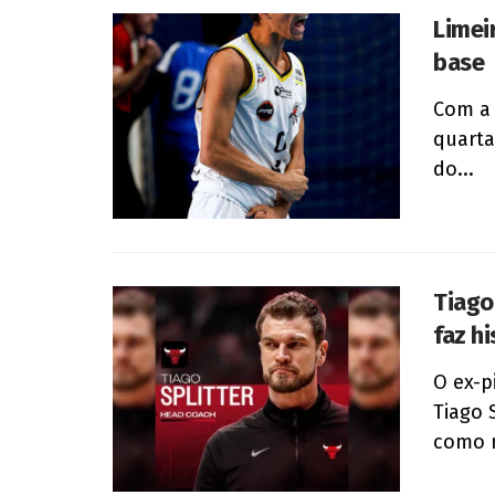
Limei
base
Com a 
quarta
do...
Tiago
faz h
O ex-p
Tiago S
como n