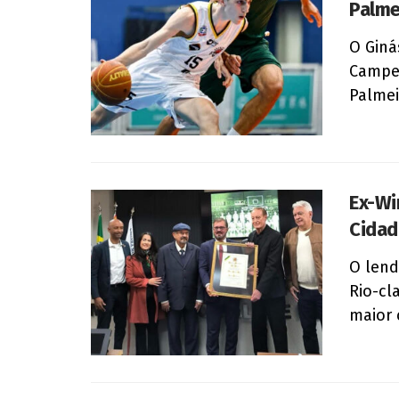
Palme
O Giná
Campeo
Palmei
Ex-Wi
Cidad
O lend
Rio-cl
maior 