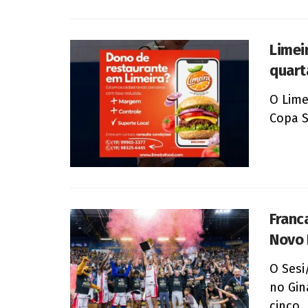
Limei
quart
O Lime
Copa S
Franc
Novo 
O Sesi
no Gin
cinco..