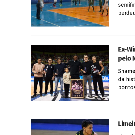
semifi
perdeu
Ex-Wi
pelo 
Shamel
da his
pontos
Limei