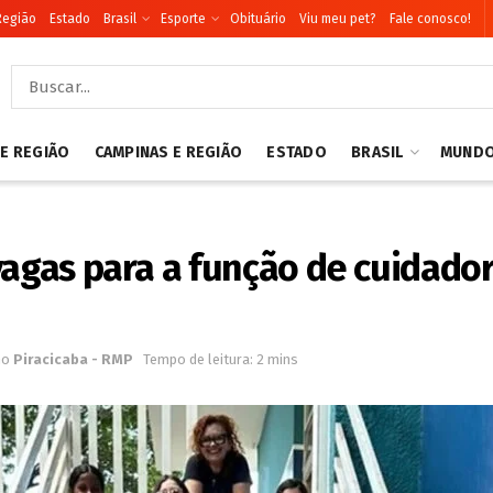
Região
Estado
Brasil
Esporte
Obituário
Viu meu pet?
Fale conosco!
 E REGIÃO
CAMPINAS E REGIÃO
ESTADO
BRASIL
MUND
vagas para a função de cuidado
no
Piracicaba - RMP
Tempo de leitura: 2 mins