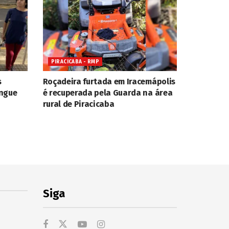
PIRACICABA - RMP
s
Roçadeira furtada em Iracemápolis
engue
é recuperada pela Guarda na área
rural de Piracicaba
Siga