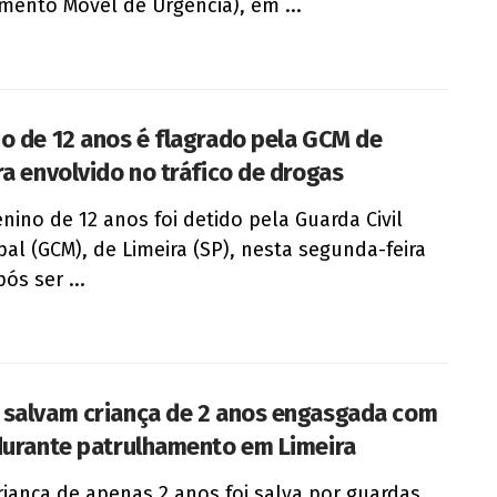
mento Móvel de Urgência), em ...
o de 12 anos é flagrado pela GCM de
ra envolvido no tráfico de drogas
ino de 12 anos foi detido pela Guarda Civil
pal (GCM), de Limeira (SP), nesta segunda-feira
pós ser ...
salvam criança de 2 anos engasgada com
durante patrulhamento em Limeira
iança de apenas 2 anos foi salva por guardas