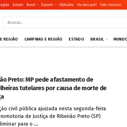
Região
Estado
Brasil
Esporte
Obituário
Viu meu pet?
Fale conosco!
 E REGIÃO
CAMPINAS E REGIÃO
ESTADO
BRASIL
MUND
rão Preto: MP pede afastamento de
lheiras tutelares por causa de morte de
ça
ão civil pública ajuizada nesta segunda-feira
 Promotoria de Justiça de Ribeirão Preto (SP)
iminar para o ...