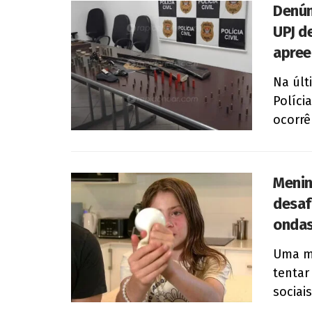
Denún
UPJ d
apree
Na últ
Políci
ocorrê
Menin
desaf
onda
Uma me
tentar
sociai