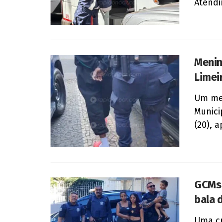
Atendi
Menin
Limei
Um men
Munici
(20), a
GCMs 
bala 
Uma cr