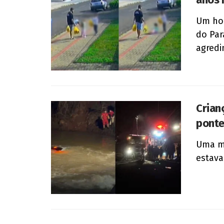
Um hom
do Par
agredin
Crian
ponte
Uma me
estava