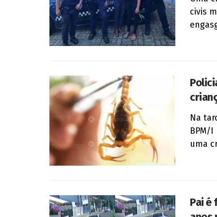
civis 
engasg
Polic
crian
Na tard
BPM/I 
uma cr
Pai é 
anos 