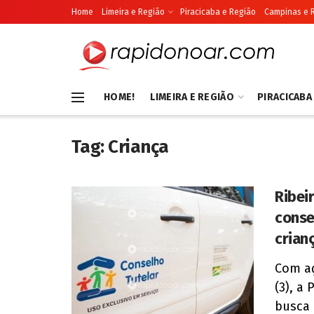
Home
Limeira e Região
Piracicaba e Região
Campinas e 
HOME!
LIMEIRA E REGIÃO
PIRACICABA
Tag:
Criança
Ribei
conse
crian
Com aç
(3), a
busca l