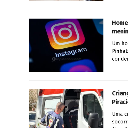
Homem
menin
Um hom
Pinhal
conden
Crian
Pirac
Uma cr
socorr