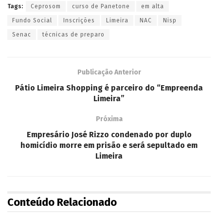
Tags:
Ceprosom
curso de Panetone
em alta
Fundo Social
Inscrições
Limeira
NAC
Nisp
Senac
técnicas de preparo
Publicação Anterior
Pátio Limeira Shopping é parceiro do “Empreenda
Limeira”
Próxima
Empresário José Rizzo condenado por duplo
homicídio morre em prisão e será sepultado em
Limeira
Conteúdo Relacionado