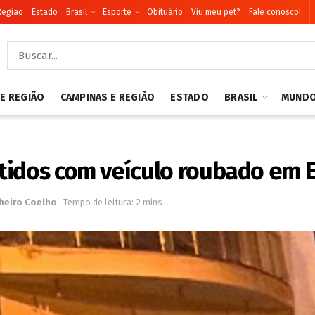
Região
Estado
Brasil
Esporte
Obituário
Viu meu pet?
Fale conosco!
 E REGIÃO
CAMPINAS E REGIÃO
ESTADO
BRASIL
MUND
tidos com veículo roubado em 
heiro Coelho
Tempo de leitura: 2 mins