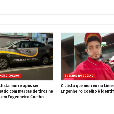
HEIRO COELHO
ENGENHEIRO COELHO
clista morre após ser
Ciclista que morreu na Limei
rado com marcas de tiros na
Engenheiro Coelho é identi
, em Engenheiro Coelho