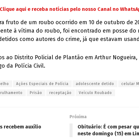
Clique aqui e receba notícias pelo nosso Canal no Whats
 era fruto de um roubo ocorrido em 10 de outubro de
cente à vítima do roubo, foi encontrado em posse do
s detidos como autores do crime, já que estavam usan
 ao Distrito Policial de Plantão em Arthur Nogueira,
 da Polícia Civil.
oelho
Ações Especiais de Polícia
adolescente detido
celular 
trulhamento
Prisão
receptação
Veículo Roubado
Próxima
os recebem auxílio
Obituário: É com pesar q
neste domingo (15) em Li