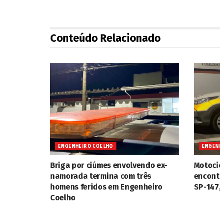
Conteúdo Relacionado
ENGENHEIRO COELHO
ENGEN
Briga por ciúmes envolvendo ex-
Motoci
namorada termina com três
encont
homens feridos em Engenheiro
SP-147
Coelho