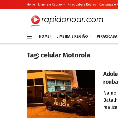
Home
Limeira e Região
Piracicaba e Região
Campinas e 
HOME!
LIMEIRA E REGIÃO
PIRACICABA
Tag:
celular Motorola
Adole
rouba
Na noi
Batalh
realiz