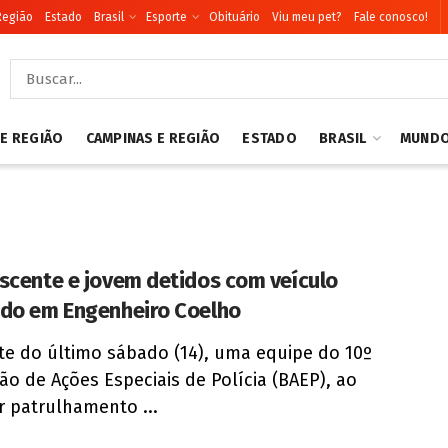
Região
Estado
Brasil
Esporte
Obituário
Viu meu pet?
Fale conosco!
 E REGIÃO
CAMPINAS E REGIÃO
ESTADO
BRASIL
MUND
scente e jovem detidos com veículo
do em Engenheiro Coelho
te do último sábado (14), uma equipe do 10º
ão de Ações Especiais de Polícia (BAEP), ao
ar patrulhamento ...