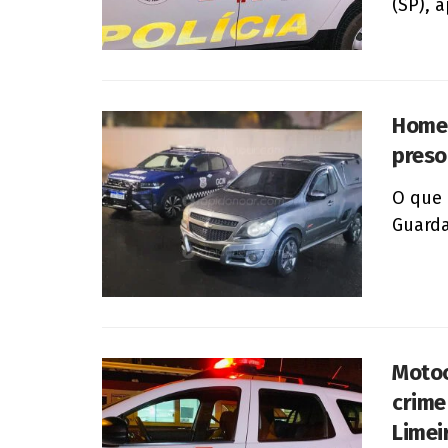
(SP), a
Homem
preso
O que 
Guarda 
Motoc
crime
Limei