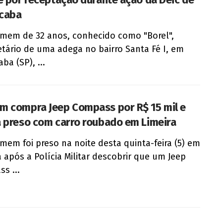
icaba
em de 32 anos, conhecido como "Borel",
etário de uma adega no bairro Santa Fé I, em
aba (SP), ...
 compra Jeep Compass por R$ 15 mil e
 preso com carro roubado em Limeira
em foi preso na noite desta quinta-feira (5) em
a após a Polícia Militar descobrir que um Jeep
s ...