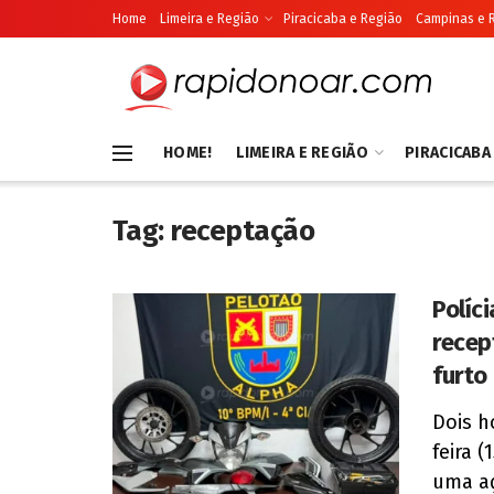
Home
Limeira e Região
Piracicaba e Região
Campinas e 
HOME!
LIMEIRA E REGIÃO
PIRACICABA
Tag:
receptação
Políc
recep
furto
Dois h
feira 
uma açã