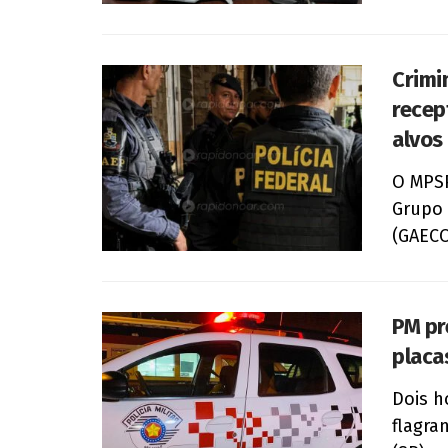
Crimi
recep
alvos
O MPSP
Grupo 
(GAECO)
PM pr
placa
Dois h
flagra