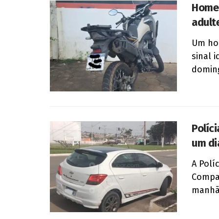
Homem
adult
Um hom
sinal 
doming
Políci
um di
A Políc
Compan
manhã,