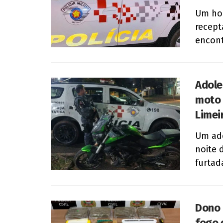
Um hom
recept
encont
Adole
moto 
Limei
Um ado
noite 
furtad
Dono 
fogo 