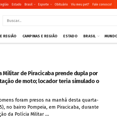
Região
Estado
Brasil
Esporte
Obituário
Viu meu pet?
Fale conosco!
 E REGIÃO
CAMPINAS E REGIÃO
ESTADO
BRASIL
MUND
ia Militar de Piracicaba prende dupla por
tação de moto; locador teria simulado o
omens foram presos na manhã desta quarta-
(15), no bairro Pompeia, em Piracicaba, durante
o da Polícia Militar ...