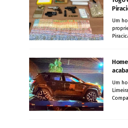
Pirac
Um hom
propri
Piracic
Homem
acaba
Um hom
Limeir
Compas