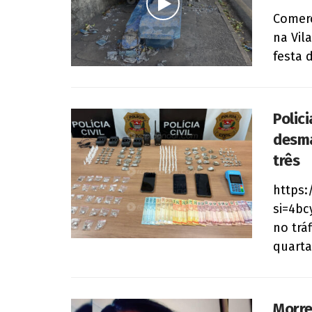
Comerc
na Vil
festa d
Polici
desma
três
https:
si=4bc
no trá
quarta
Morre