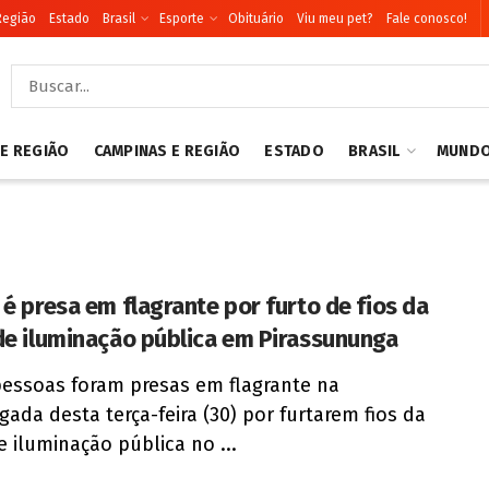
Região
Estado
Brasil
Esporte
Obituário
Viu meu pet?
Fale conosco!
 E REGIÃO
CAMPINAS E REGIÃO
ESTADO
BRASIL
MUND
 é presa em flagrante por furto de fios da
de iluminação pública em Pirassununga
essoas foram presas em flagrante na
ada desta terça-feira (30) por furtarem fios da
e iluminação pública no ...