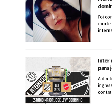
domin
Foi co
morte 
interna
Inter
para 
A dire
ingres
contra