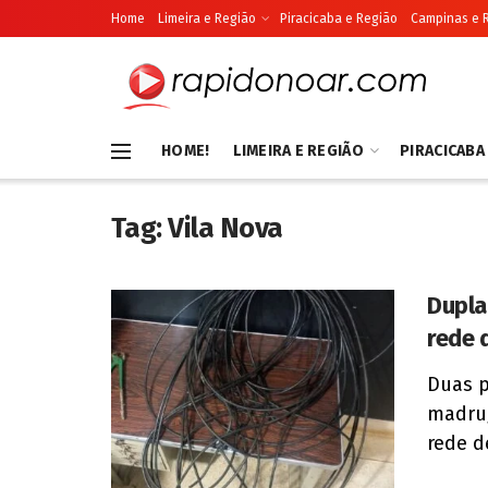
Home
Limeira e Região
Piracicaba e Região
Campinas e 
HOME!
LIMEIRA E REGIÃO
PIRACICABA
Tag:
Vila Nova
Dupla
rede 
Duas p
madrug
rede d