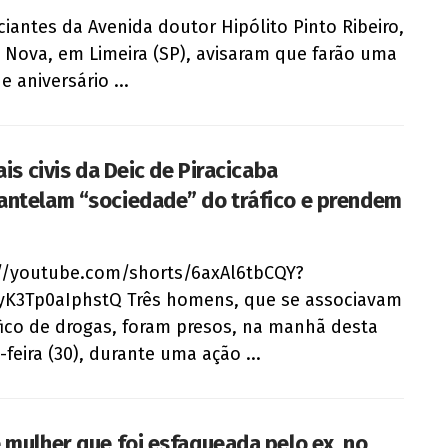
iantes da Avenida doutor Hipólito Pinto Ribeiro,
a Nova, em Limeira (SP), avisaram que farão uma
e aniversário ...
ais civis da Deic de Piracicaba
ntelam “sociedade” do tráfico e prendem
//youtube.com/shorts/6axAl6tbCQY?
yK3Tp0aIphstQ Três homens, que se associavam
fico de drogas, foram presos, na manhã desta
-feira (30), durante uma ação ...
 mulher que foi esfaqueada pelo ex, no