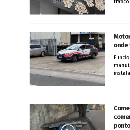
tráfico
Motor
onde 
Funcio
manute
instala
Comer
comem
ponto