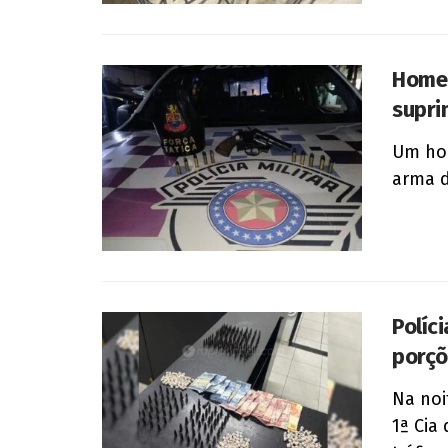
Homem
supri
Um hom
arma d
Políci
porçõ
Na noi
1ª Cia