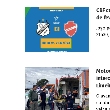
CBF c
de fe
Jogo p
21h30,
Motoci
inter
Limei
O avan
condut
veícul