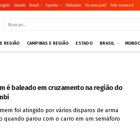
Região
Estado
Brasil
Esporte
Obituário
Viu meu pet?
Fale conosco!
 E REGIÃO
CAMPINAS E REGIÃO
ESTADO
BRASIL
MUND
 é baleado em cruzamento na região do
mbi
em foi atingido por vários disparos de arma
go quando parou com o carro em um semáforo