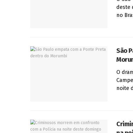
deste 
no Bras
São P
Moru
O dram
Campeo
noite 
Crimi
na no