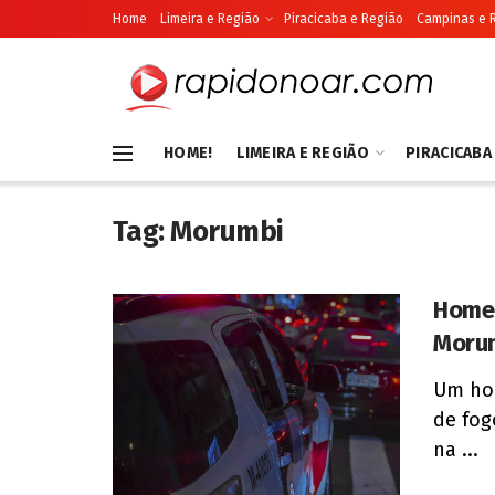
Home
Limeira e Região
Piracicaba e Região
Campinas e 
HOME!
LIMEIRA E REGIÃO
PIRACICABA
Tag:
Morumbi
Homem
Moru
Um hom
de fo
na ...