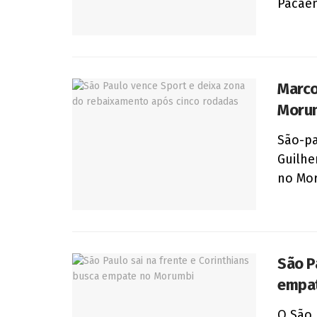
Pacaem
Marco
Moru
São-pa
Guilhe
no Mor
São P
empa
O São 