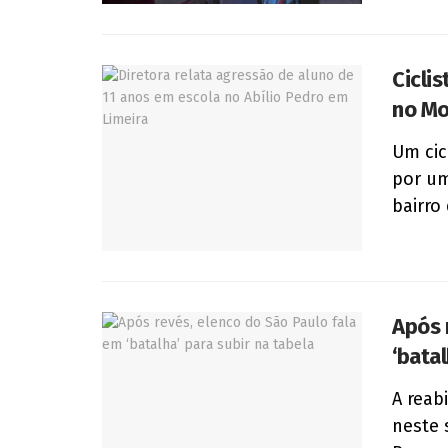
Cicli
no Mo
Um cic
por um
bairro 
Após 
‘batal
A reab
neste 