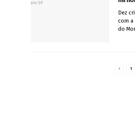
Dez cr
com a 
do Mor
1