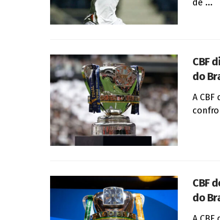
de ...
CBF d
do Bra
A CBF 
confro
CBF d
do Bra
A CBF 