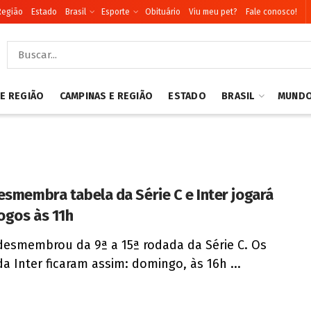
Região
Estado
Brasil
Esporte
Obituário
Viu meu pet?
Fale conosco!
 E REGIÃO
CAMPINAS E REGIÃO
ESTADO
BRASIL
MUND
esmembra tabela da Série C e Inter jogará
jogos às 11h
desmembrou da 9ª a 15ª rodada da Série C. Os
da Inter ficaram assim: domingo, às 16h ...