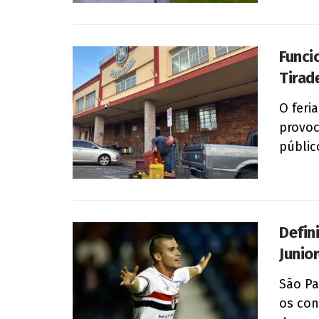
Funci
Tirad
O feri
provoc
públic
Defin
Junio
São Pa
os con