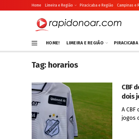
Home
Limeira e Região
Piracicaba e Região
Campinas e 
HOME!
LIMEIRA E REGIÃO
PIRACICABA
Tag:
horarios
CBF d
dois 
A CBF 
jogos 