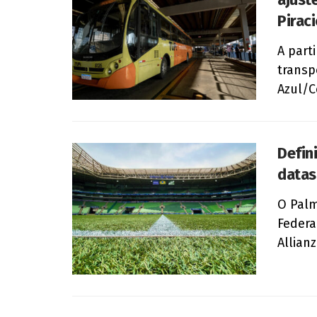
Pirac
A part
transp
Azul/C
Defin
datas
O Palm
Federa
Allian