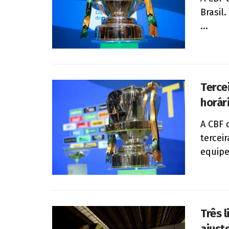
Brasil
...
Terce
horár
A CBF 
tercei
equipes
Três 
ajust