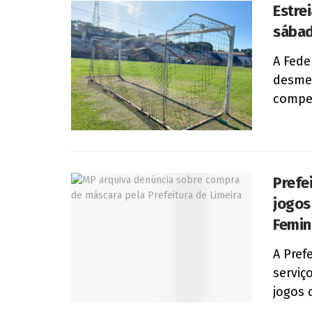
Estre
sábad
A Fede
desmem
compet
Prefe
jogos
Femin
A Pref
serviç
jogos d