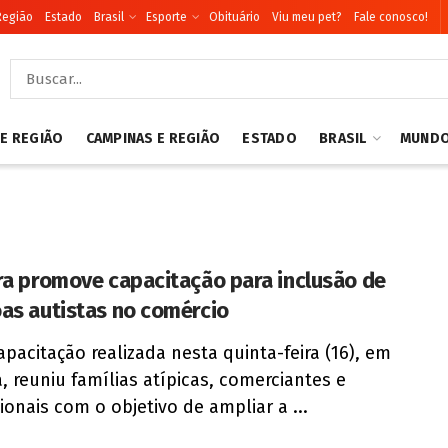
Região
Estado
Brasil
Esporte
Obituário
Viu meu pet?
Fale conosco!
 E REGIÃO
CAMPINAS E REGIÃO
ESTADO
BRASIL
MUND
ra promove capacitação para inclusão de
as autistas no comércio
pacitação realizada nesta quinta-feira (16), em
a, reuniu famílias atípicas, comerciantes e
sionais com o objetivo de ampliar a ...