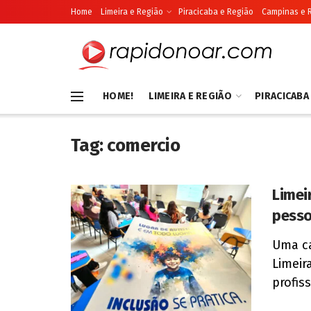
Home
Limeira e Região
Piracicaba e Região
Campinas e 
HOME!
LIMEIRA E REGIÃO
PIRACICABA
Tag:
comercio
Limei
pesso
Uma ca
Limeir
profis