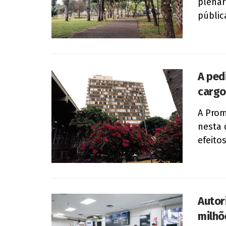
plenári
pública
A ped
cargo
A Prom
nesta 
efeito
Autor
milhõ