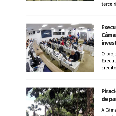
terceir
Execu
Câmar
inves
O proj
Execut
crédit
Pirac
de pa
A Câma