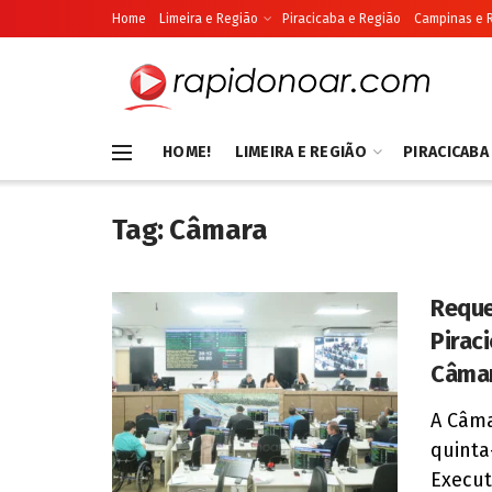
Home
Limeira e Região
Piracicaba e Região
Campinas e 
HOME!
LIMEIRA E REGIÃO
PIRACICABA
Tag:
Câmara
Reque
Pirac
Câma
A Câma
quinta
Execut