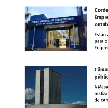
Corde
Empre
outub
Estão 
para o
Empree
Câmar
públi
A Mesa
realiz
de carg