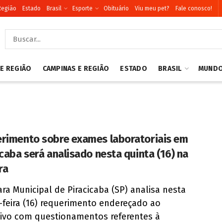
Região
Estado
Brasil
Esporte
Obituário
Viu meu pet?
Fale conosco!
 E REGIÃO
CAMPINAS E REGIÃO
ESTADO
BRASIL
MUND
rimento sobre exames laboratoriais em
icaba será analisado nesta quinta (16) na
ra
ra Municipal de Piracicaba (SP) analisa nesta
-feira (16) requerimento endereçado ao
ivo com questionamentos referentes à