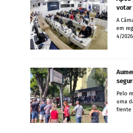
votar
A Câma
em reg
4/2026,
Aumen
segur
Pelo m
uma da
frente 