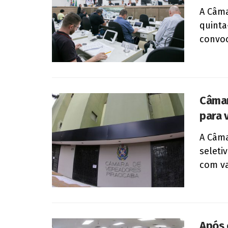
A Câma
quinta
convoc
Câmar
para 
A Câma
seleti
com va
Após 