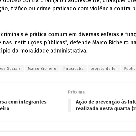
e doloso contra criança ou adolescente, qualquer que 
ão, tráfico ou crime praticado com violência contra p
 criminais é prática comum em diversas esferas e funç
nas instituições públicas”, defende Marco Bicheiro na 
pio da moralidade administrativa.
ções Sociais
Marco Bicheiro
Piracicaba
projeto de lei
Publi
Próxima
nosa com integrantes
Ação de prevenção às Inf
heiro
realizada nesta quarta (2