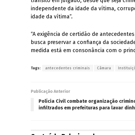
trânsito em julgado, desde que seja crim
independente da idade da vítima, corrupç
idade da vítima”.
“A exigência de certidão de antecedentes
busca preservar a confiança da sociedade 
medida está em consonância com o princí
Tags:
antecedentes criminais
Câmara
Institui
Publicação Anterior
Polícia Civil combate organização crimi
infiltrados em prefeituras para lavar din