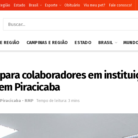
Região
Estado
Brasil
Esporte
Obituário
Viu meu pet?
Fale conosco!
 E REGIÃO
CAMPINAS E REGIÃO
ESTADO
BRASIL
MUND
para colaboradores em instituiç
em Piracicaba
Piracicaba - RMP
Tempo de leitura: 3 mins