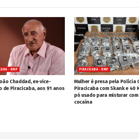
CABA - RMP
PIRACICABA - RMP
João Chaddad, ex-vice-
Mulher é presa pela Polícia C
o de Piracicaba, aos 91 anos
Piracicaba com Skank e 40 
pó usado para misturar com
cocaína