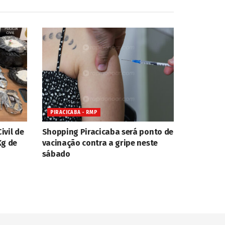
PIRACICABA - RMP
ivil de
Shopping Piracicaba será ponto de
Kg de
vacinação contra a gripe neste
sábado