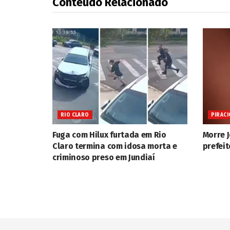
Conteúdo Relacionado
RIO CLARO
PIRACI
Fuga com Hilux furtada em Rio
Morre 
Claro termina com idosa morta e
prefeit
criminoso preso em Jundiaí