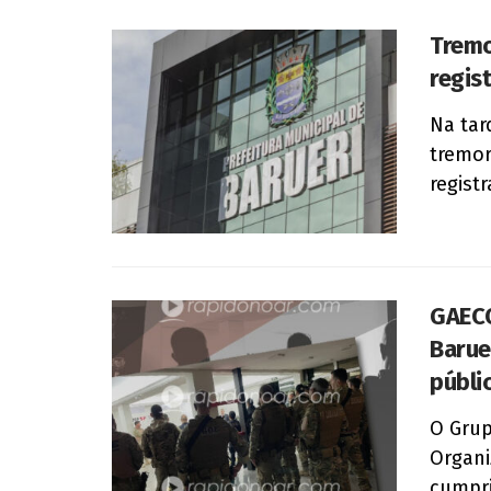
Tremo
regis
Na tar
tremor
registr
GAECO
Barue
públi
O Grup
Organi
cumpri