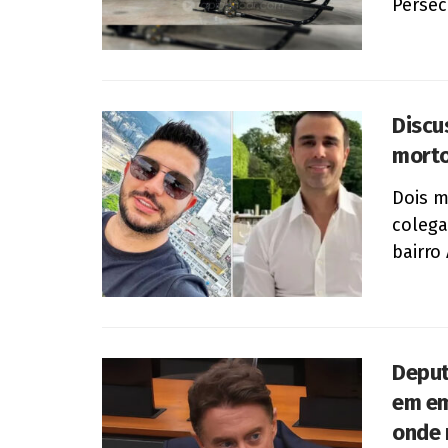
Persec
Discu
morto
Dois 
colega
bairro 
Deput
em em
onde 