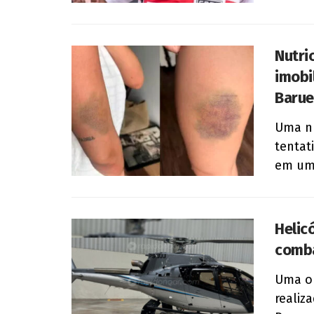
Nutri
imobi
Barue
Uma nu
tentat
em um 
Helic
comba
Uma op
realiz