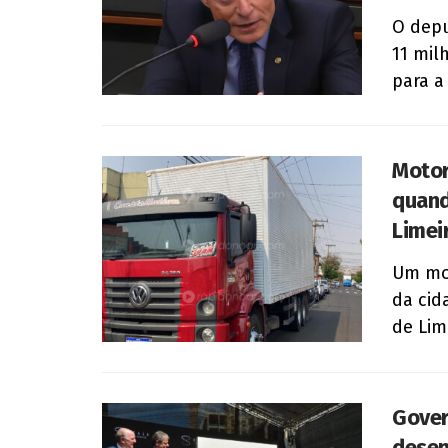
O depu
11 mil
para a 
Motor
quand
Limei
Um mot
da cid
de Lime
Gover
desen