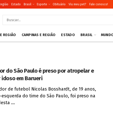
Região
Estado
Brasil
Esporte
Obituário
Viu meu pet?
Fale conosco!
 E REGIÃO
CAMPINAS E REGIÃO
ESTADO
BRASIL
MUND
or do São Paulo é preso por atropelar e
 idoso em Barueri
dor de futebol Nicolas Bosshardt, de 19 anos,
l-esquerda do time do São Paulo, foi preso na
esta ...