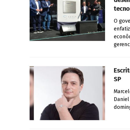
tecno
O gove
enfati
econôm
gerenc
Escri
SP
Marcel
Daniel
doming