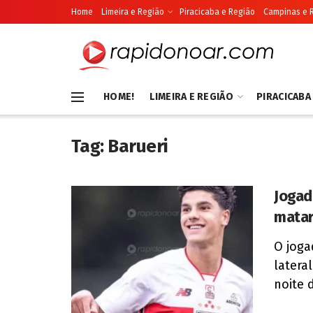
Home
Limeira e Região
Piracicaba e Região
Campinas e 
HOME!
LIMEIRA E REGIÃO
PIRACICABA
Tag:
Barueri
Jogad
matar
O joga
latera
noite d