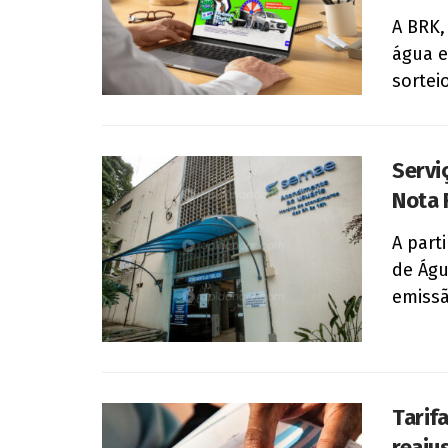
A BRK,
água e
sortei
Servi
Nota 
A part
de Águ
emissã
Tarif
reaju