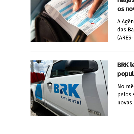
os no
A Agên
das Ba
(ARES-
BRK l
popul
No mês
pelos 
novas 