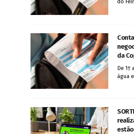
do Feir
Conta
negoc
da Co
De 1º 
água e
SORTE
reali
estão