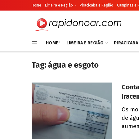
Home
Limeira e Região
Piracicaba e Região
Campinas e 
HOME!
LIMEIRA E REGIÃO
PIRACICABA
Tag:
água e esgoto
Conta
Irace
Os mor
de águ
aument