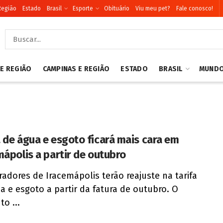
Região
Estado
Brasil
Esporte
Obituário
Viu meu pet?
Fale conosco!
 E REGIÃO
CAMPINAS E REGIÃO
ESTADO
BRASIL
MUND
 de água e esgoto ficará mais cara em
mápolis a partir de outubro
adores de Iracemápolis terão reajuste na tarifa
a e esgoto a partir da fatura de outubro. O
o ...