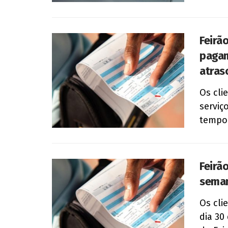
Feirã
pagam
atras
Os cli
serviç
tempo 
Feirã
seman
Os cli
dia 30