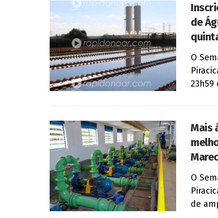
Inscr
de Ág
quinta
O Sema
Piraci
23h59 d
Mais 
melho
Marec
O Sema
Piracic
de amp