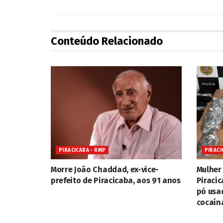
Conteúdo Relacionado
PIRACICABA - RMP
PIRACI
Morre João Chaddad, ex-vice-
Mulher 
prefeito de Piracicaba, aos 91 anos
Piraci
pó usa
cocaín