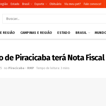
Região
Estado
Brasil
Esporte
Obituário
Viu meu pet?
Fale conosco!
 E REGIÃO
CAMPINAS E REGIÃO
ESTADO
BRASIL
MUND
 de Piracicaba terá Nota Fiscal
25
no
Piracicaba - RMP
Tempo de leitura: 3 mins