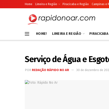
Home
Limeira e Região
Piracicaba e Região
Campinas e 
HOME!
LIMEIRA E REGIÃO
PIRACICABA
Serviço de Água e Esgoto
POR
REDAÇÃO RÁPIDO NO AR
30 de dezembro de 20