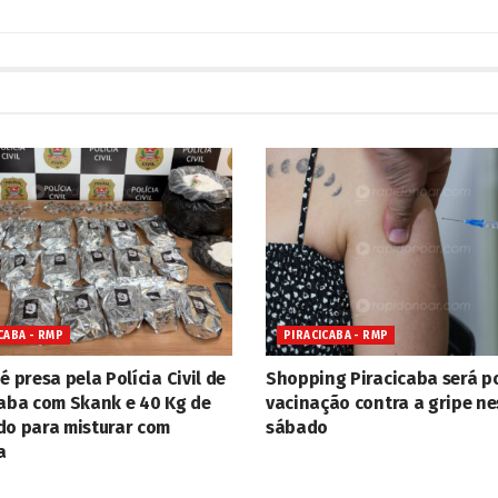
CABA - RMP
PIRACICABA - RMP
é presa pela Polícia Civil de
Shopping Piracicaba será p
caba com Skank e 40 Kg de
vacinação contra a gripe ne
do para misturar com
sábado
a