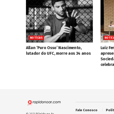
NOTÍCIAS
NOTÍCI
Allan ‘Puro Osso’ Nascimento,
Luiz F
lutador do UFC, morre aos 34 anos
aprese
Socied
celebra
Fale Conosco
Polí