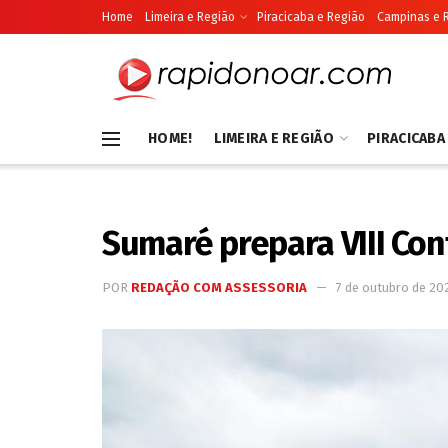
Home
Limeira e Região
Piracicaba e Região
Campinas e 
HOME!
LIMEIRA E REGIÃO
PIRACICABA
Sumaré prepara VIII Con
POR
REDAÇÃO COM ASSESSORIA
7 de outubro de 20