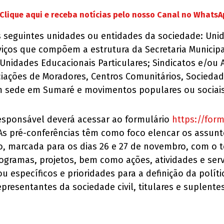
Clique aqui e receba notícias pelo nosso Canal no Whats
 seguintes unidades ou entidades da sociedade: Unid
rviços que compõem a estrutura da Secretaria Municip
nidades Educacionais Particulares; Sindicatos e/ou A
ações de Moradores, Centros Comunitários, Sociedad
om sede em Sumaré e movimentos populares ou sociai
responsável deverá acessar ao formulário
https://fo
 As pré-conferências têm como foco elencar os assun
ão, marcada para os dias 26 e 27 de novembro, com o
programas, projetos, bem como ações, atividades e ser
s ou específicos e prioridades para a definição da polí
 representantes da sociedade civil, titulares e suplen