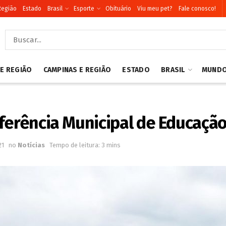
Região
Estado
Brasil
Esporte
Obituário
Viu meu pet?
Fale conosco!
 E REGIÃO
CAMPINAS E REGIÃO
ESTADO
BRASIL
MUND
ferência Municipal de Educaçã
21
no
Notícias
Tempo de leitura: 3 mins