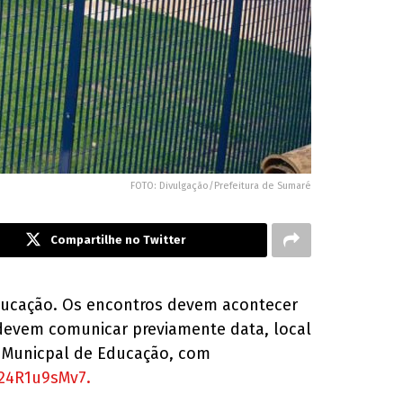
FOTO: Divulgação/Prefeitura de Sumaré
Compartilhe no Twitter
educação. Os encontros devem acontecer
 devem comunicar previamente data, local
m Municpal de Educação, com
c24R1u9sMv7.