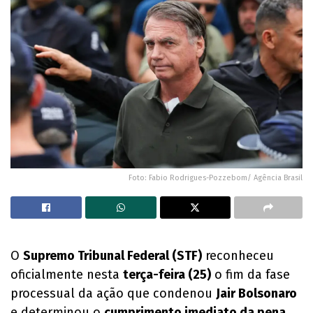
Foto: Fabio Rodrigues-Pozzebom/ Agência Brasil
O
Supremo Tribunal Federal (STF)
reconheceu
oficialmente nesta
terça-feira (25)
o fim da fase
processual da ação que condenou
Jair Bolsonaro
e determinou o
cumprimento imediato da pena