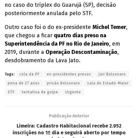
no caso do tríplex do Guarujá (SP), decisão
posteriormente anulada pelo STF.
Outro caso foi o do ex-presidente
Michel Temer
,
que chegou a ficar
quatro dias preso na
Superintendência da PF no Rio de Janeiro
, em
2019, durante a
Operação Descontaminação
,
desdobramento da Lava Jato.
Tags:
cela da PF
ex-presidentes presos
Jair Bolsonaro
pena de 27 anos
prisão Bolsonaro
sala de Estado-Maior
STF
tentativa de golpe
Urgente
Publicação Anterior
Limeira: Cadastro Habitacional recebe 2.952
inscrições no 1º dia e seguirá aberto por tempo