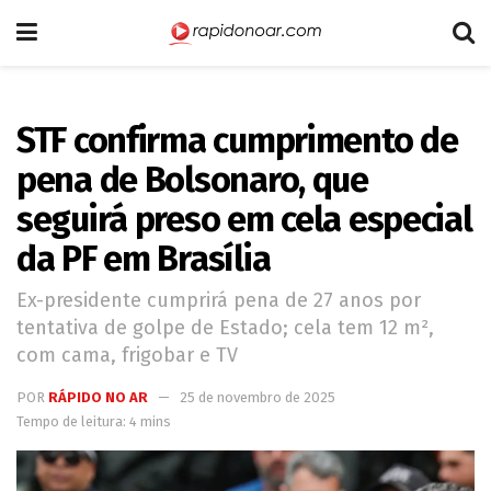
STF confirma cumprimento de
pena de Bolsonaro, que
seguirá preso em cela especial
da PF em Brasília
Ex-presidente cumprirá pena de 27 anos por
tentativa de golpe de Estado; cela tem 12 m²,
com cama, frigobar e TV
POR
RÁPIDO NO AR
25 de novembro de 2025
Tempo de leitura: 4 mins