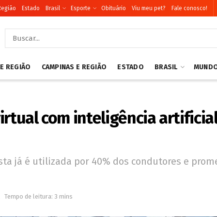
Região
Estado
Brasil
Esporte
Obituário
Viu meu pet?
Fale conosco!
 E REGIÃO
CAMPINAS E REGIÃO
ESTADO
BRASIL
MUND
rtual com inteligência artificia
ta já é utilizada por 40% dos condutores e prom
Tempo de leitura: 3 mins