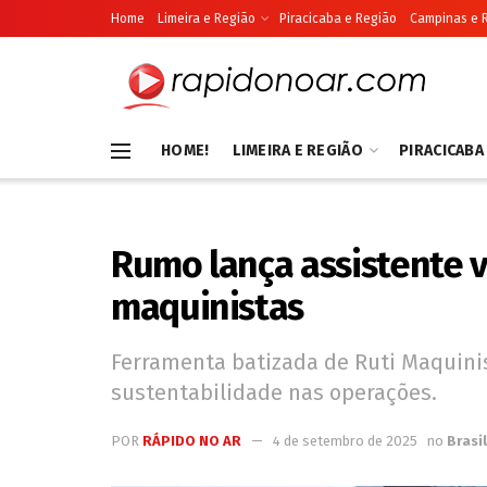
Home
Limeira e Região
Piracicaba e Região
Campinas e 
HOME!
LIMEIRA E REGIÃO
PIRACICABA
Rumo lança assistente vi
maquinistas
Ferramenta batizada de Ruti Maquinis
sustentabilidade nas operações.
POR
RÁPIDO NO AR
4 de setembro de 2025
no
Brasil