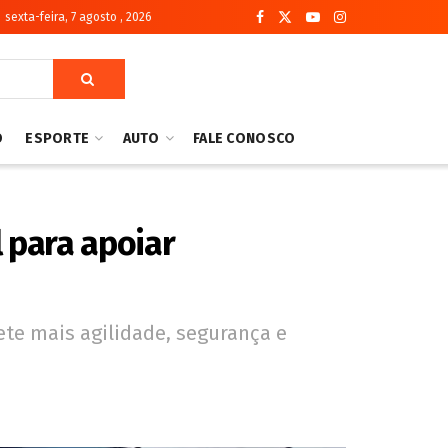
sexta-feira, 7 agosto , 2026
O
ESPORTE
AUTO
FALE CONOSCO
l para apoiar
ete mais agilidade, segurança e