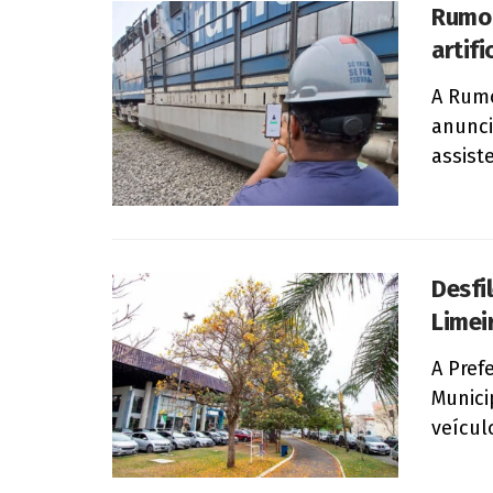
Rumo 
artif
A Rumo
anunci
assiste
Desfi
Limeir
A Pref
Munici
veícul