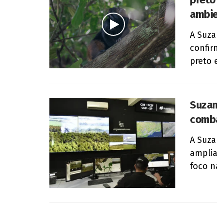
ambie
A Suza
confir
preto 
Suzan
comba
A Suza
amplia
foco n