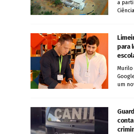
a parti
Ciência
Limei
para l
escol
Murilo
Google
um nov
Guard
conta
crimi