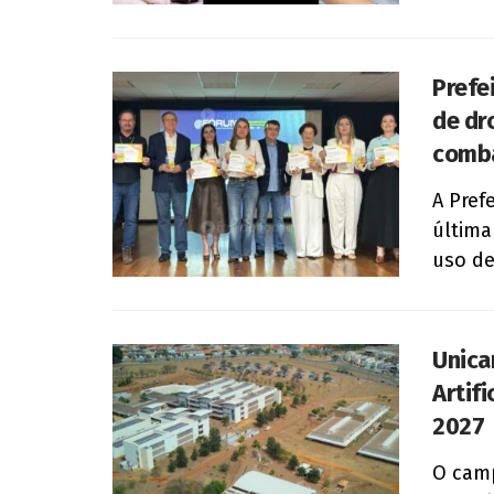
Prefe
de dro
comba
A Pref
última
uso de
Unica
Artifi
2027
O camp