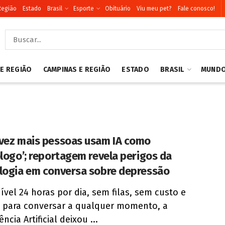
Região
Estado
Brasil
Esporte
Obituário
Viu meu pet?
Fale conosco!
 E REGIÃO
CAMPINAS E REGIÃO
ESTADO
BRASIL
MUND
vez mais pessoas usam IA como
ólogo’; reportagem revela perigos da
logia em conversa sobre depressão
ível 24 horas por dia, sem filas, sem custo e
 para conversar a qualquer momento, a
ência Artificial deixou ...