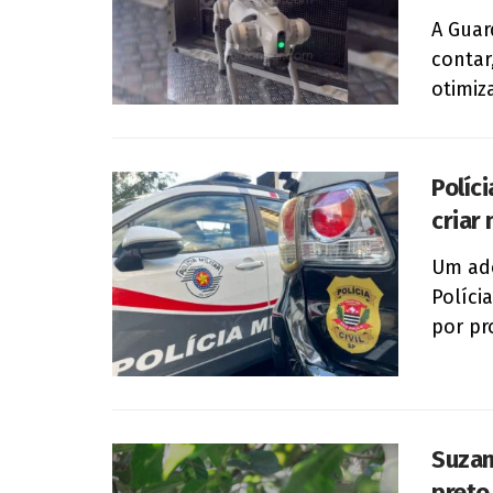
A Guar
contar
otimiza
Políc
criar
Um ado
Políci
por pro
Suzan
preto