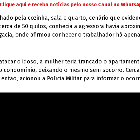
Clique aqui e receba notícias pelo nosso Canal no Whats
ado pela cozinha, sala e quarto, cenário que evidenci
erca de 50 quilos, conhecia a agressora havia aproxi
gacia, onde afirmou conhecer o trabalhador há apena
atacar o idoso, a mulher teria trancado o apartament
o condomínio, deixando o mesmo sem socorro. Cerca d
então, acionou a Polícia Militar para informar o ocorr