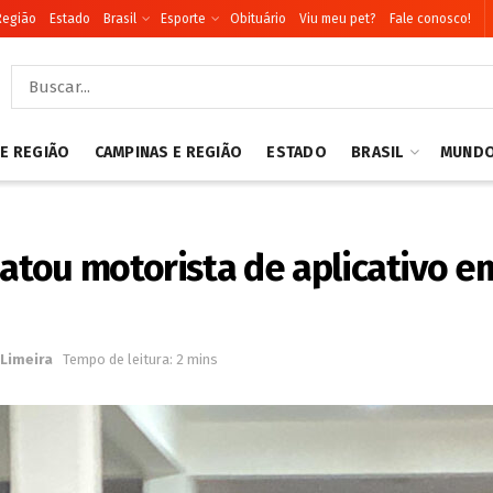
Região
Estado
Brasil
Esporte
Obituário
Viu meu pet?
Fale conosco!
 E REGIÃO
CAMPINAS E REGIÃO
ESTADO
BRASIL
MUND
tou motorista de aplicativo em
Limeira
Tempo de leitura: 2 mins