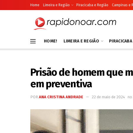
Home
Limeira e Região
Piracicaba e Região
Campinas e 
HOME!
LIMEIRA E REGIÃO
PIRACICABA
Prisão de homem que ma
em preventiva
POR
ANA CRISTINA ANDRADE
22 de maio de 2024
no