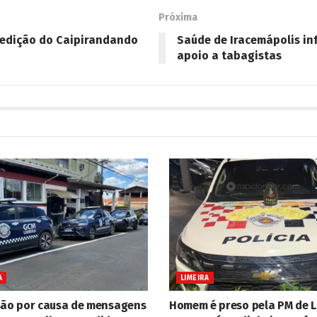
Próxima
 edição do Caipirandando
Saúde de Iracemápolis in
apoio a tabagistas
A
LIMEIRA
são por causa de mensagens
Homem é preso pela PM de L