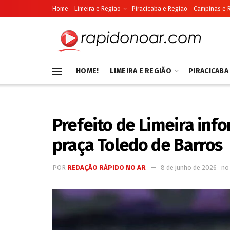
Home
Limeira e Região
Piracicaba e Região
Campinas e 
HOME!
LIMEIRA E REGIÃO
PIRACICABA
Prefeito de Limeira inf
praça Toledo de Barros
POR
REDAÇÃO RÁPIDO NO AR
8 de junho de 2026
no