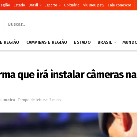
Região
Estado
Brasil
Esporte
Obituário
Viu meu pet?
Fale conosco!
 E REGIÃO
CAMPINAS E REGIÃO
ESTADO
BRASIL
MUND
orma que irá instalar câmeras n
Limeira
Tempo de leitura: 3 mins