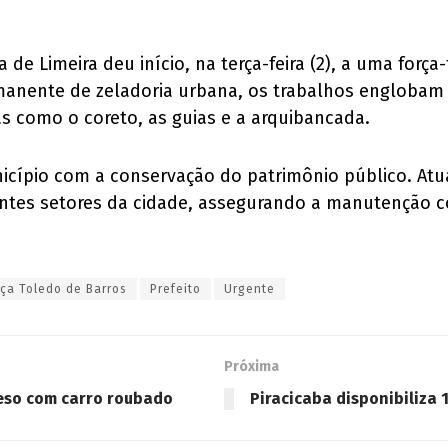
a de Limeira deu início, na terça-feira (2), a uma for
anente de zeladoria urbana, os trabalhos englobam 
ras como o coreto, as guias e a arquibancada.
unicípio com a conservação do patrimônio público. At
ntes setores da cidade, assegurando a manutenção co
ça Toledo de Barros
Prefeito
Urgente
Próxima
reso com carro roubado
Piracicaba disponibiliza