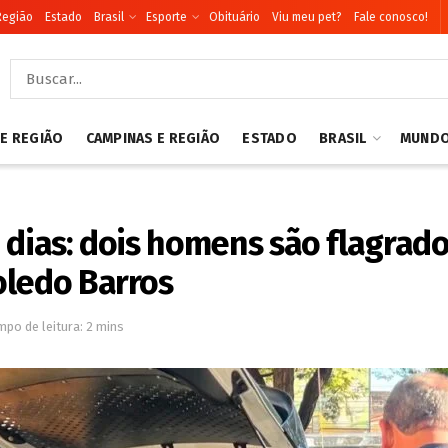
Região
Estado
Brasil
Esporte
Obituário
Viu meu pet?
Fale conosco!
 E REGIÃO
CAMPINAS E REGIÃO
ESTADO
BRASIL
MUND
 dias: dois homens são flagrado
oledo Barros
mpo de leitura: 2 mins