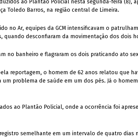
uzidos ao Plantão Policial nesta segunda-feira (8), a
a Toledo Barros, na região central de Limeira.
o no Ar, equipes da GCM intensificavam o patrulham
as, quando desconfiaram da movimentação dos dois h
am no banheiro e flagraram os dois praticando ato sex
ela reportagem, o homem de 62 anos relatou que havi
um problema de saúde em um dos pés. Já o homem de
dos ao Plantão Policial, onde a ocorrência foi apres
 registro semelhante em um intervalo de quatro dias