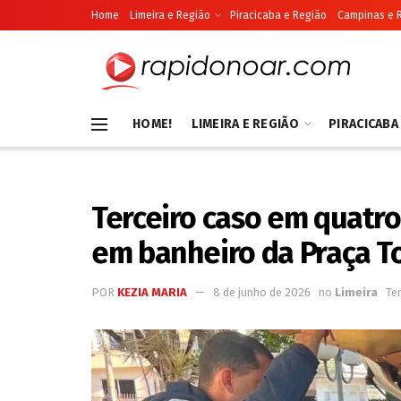
Home
Limeira e Região
Piracicaba e Região
Campinas e 
HOME!
LIMEIRA E REGIÃO
PIRACICABA
Terceiro caso em quatro
em banheiro da Praça T
POR
KEZIA MARIA
8 de junho de 2026
no
Limeira
Te