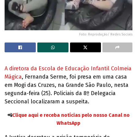
Foto: Reprodução/ Redes Sociais
A diretora da Escola de Educação Infantil Colmeia
Mágica
, Fernanda Serme, foi presa em uma casa
em Mogi das Cruzes, na Grande São Paulo, nesta
segunda-feira (25). Policiais da 8º Delegacia
Seccional localizaram a suspeita.
📲
Clique aqui e receba notícias pelo nosso Canal no
WhatsApp