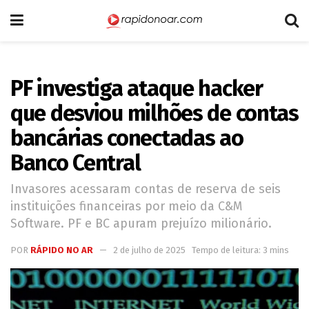
PF investiga ataque hacker
que desviou milhões de contas
bancárias conectadas ao
Banco Central
Invasores acessaram contas de reserva de seis
instituições financeiras por meio da C&M
Software. PF e BC apuram prejuízo milionário.
POR
RÁPIDO NO AR
2 de julho de 2025
Tempo de leitura: 3 mins