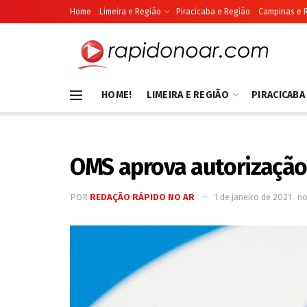
Home
Limeira e Região
Piracicaba e Região
Campinas e 
HOME!
LIMEIRA E REGIÃO
PIRACICABA
OMS aprova autorização 
POR
REDAÇÃO RÁPIDO NO AR
1 de janeiro de 2021
n