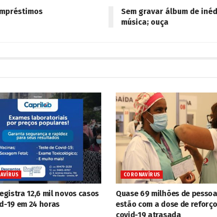
empréstimos
Sem gravar álbum de inéd
música; ouça
AVÍRUS
CORONAVÍRUS
registra 12,6 mil novos casos
Quase 69 milhões de pesso
id-19 em 24 horas
estão com a dose de reforço
covid-19 atrasada