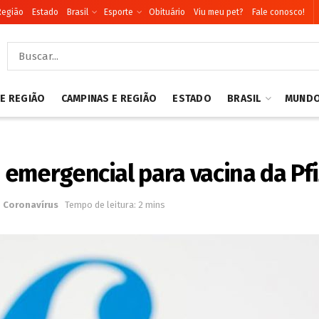
Região
Estado
Brasil
Esporte
Obituário
Viu meu pet?
Fale conosco!
 E REGIÃO
CAMPINAS E REGIÃO
ESTADO
BRASIL
MUND
emergencial para vacina da Pfi
o
Coronavírus
Tempo de leitura: 2 mins