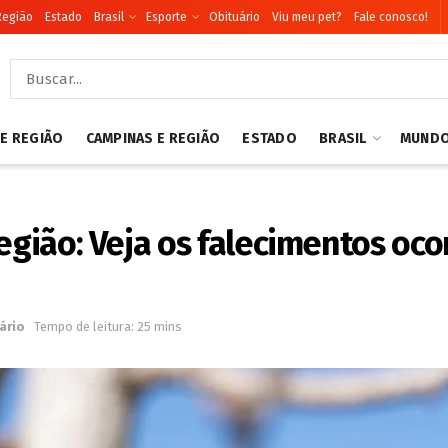
Região
Estado
Brasil
Esporte
Obituário
Viu meu pet?
Fale conosco!
 E REGIÃO
CAMPINAS E REGIÃO
ESTADO
BRASIL
MUND
egião: Veja os falecimentos oco
ário
Tempo de leitura: 25 mins