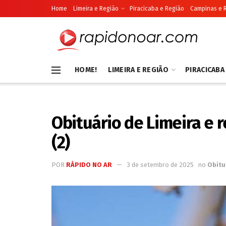
Home
Limeira e Região
Piracicaba e Região
Campinas e 
HOME!
LIMEIRA E REGIÃO
PIRACICABA
Obituário de Limeira e r
(2)
POR
RÁPIDO NO AR
3 de setembro de 2025
no
Obitu