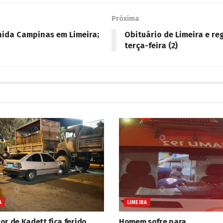
Próxima
nida Campinas em Limeira;
Obituário de Limeira e re
terça-feira (2)
A
LIMEIRA
r de Kadett fica ferido
Homem sofre para