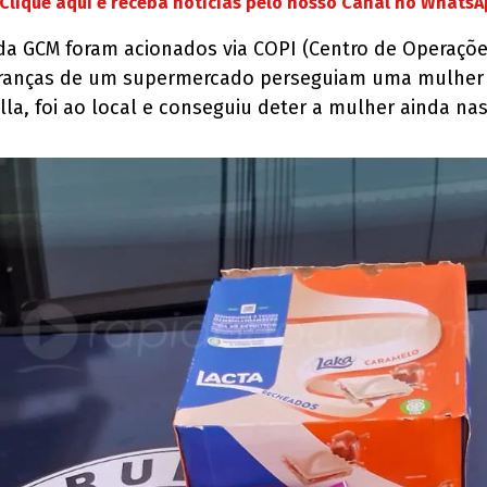
Clique aqui e receba notícias pelo nosso Canal no Whats
 da GCM foram acionados via COPI (Centro de Operaçõe
uranças de um supermercado perseguiam uma mulher su
a, foi ao local e conseguiu deter a mulher ainda nas