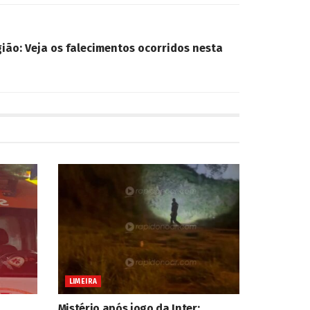
gião: Veja os falecimentos ocorridos nesta
LIMEIRA
Mistério após jogo da Inter: