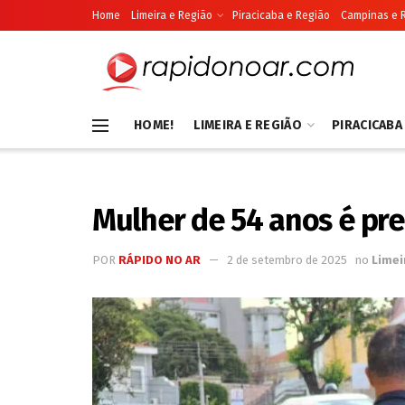
Home
Limeira e Região
Piracicaba e Região
Campinas e 
HOME!
LIMEIRA E REGIÃO
PIRACICABA
Mulher de 54 anos é pr
POR
RÁPIDO NO AR
2 de setembro de 2025
no
Limei