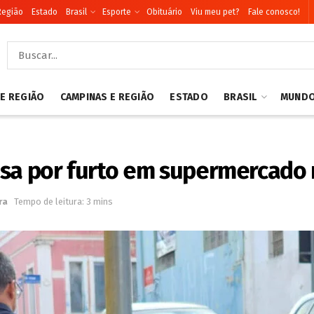
Região
Estado
Brasil
Esporte
Obituário
Viu meu pet?
Fale conosco!
 E REGIÃO
CAMPINAS E REGIÃO
ESTADO
BRASIL
MUND
esa por furto em supermercado 
ra
Tempo de leitura: 3 mins