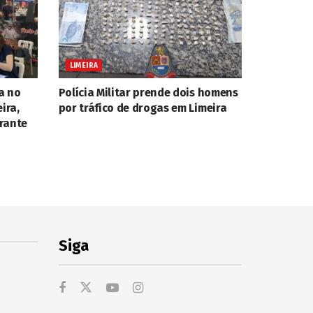
LIMEIRA
a no
Polícia Militar prende dois homens
ira,
por tráfico de drogas em Limeira
rante
Siga