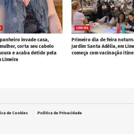
A
LIMEIRA
panheiro invade casa,
Primeiro dia de feira noturn
mulher, corta seu cabelo
Jardim Santa Adélia, em Lime
soura e acaba detido pela
começa com vacinação itine
 Limeira
tica de Cookies
Política de Privacidade