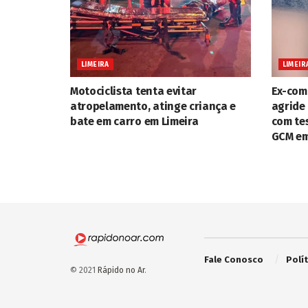
LIMEIRA
LIMEIR
Motociclista tenta evitar
Ex-com
atropelamento, atinge criança e
agride 
bate em carro em Limeira
com te
GCM em
Fale Conosco
Polí
© 2021
Rápido no Ar
.