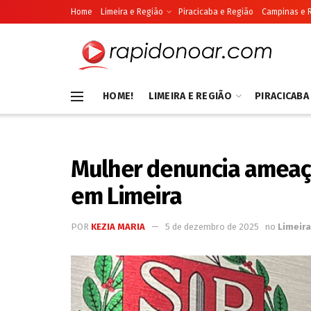
Home
Limeira e Região
Piracicaba e Região
Campinas e 
HOME!
LIMEIRA E REGIÃO
PIRACICABA
Mulher denuncia ameaças
em Limeira
POR
KEZIA MARIA
5 de dezembro de 2025
no
Limeira