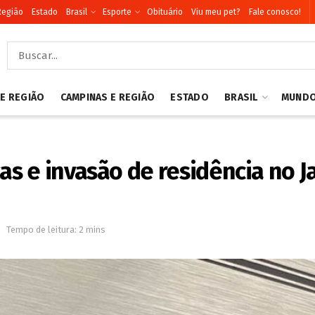
Região
Estado
Brasil
Esporte
Obituário
Viu meu pet?
Fale conosco!
 E REGIÃO
CAMPINAS E REGIÃO
ESTADO
BRASIL
MUND
 e invasão de residência no Ja
Tempo de leitura: 2 mins