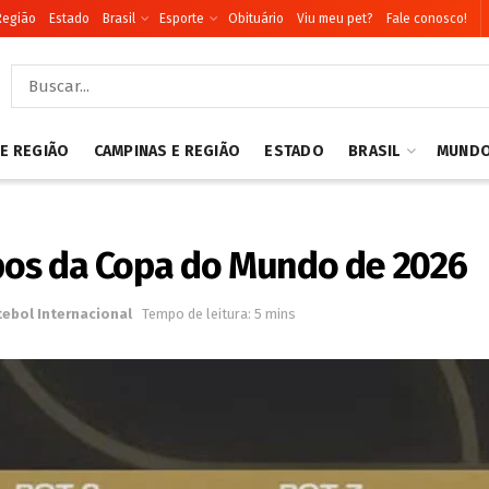
Região
Estado
Brasil
Esporte
Obituário
Viu meu pet?
Fale conosco!
 E REGIÃO
CAMPINAS E REGIÃO
ESTADO
BRASIL
MUND
upos da Copa do Mundo de 2026
tebol Internacional
Tempo de leitura: 5 mins