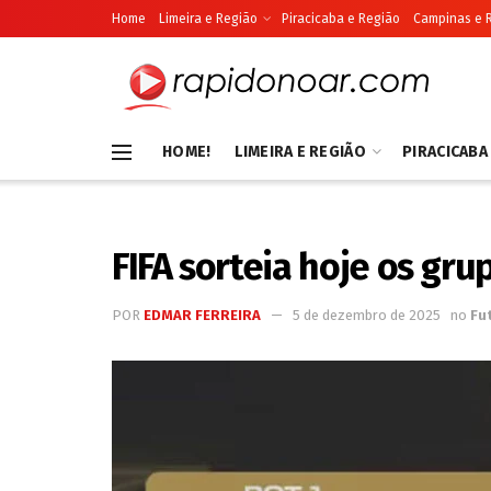
Home
Limeira e Região
Piracicaba e Região
Campinas e 
HOME!
LIMEIRA E REGIÃO
PIRACICABA
FIFA sorteia hoje os gr
POR
EDMAR FERREIRA
5 de dezembro de 2025
no
Fu