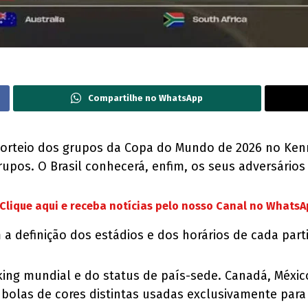
Compartilhe no WhatsApp
) o sorteio dos grupos da Copa do Mundo de 2026 no K
rupos. O Brasil conhecerá, enfim, os seus adversários
Clique aqui e receba notícias pelo nosso Canal no Whats
 a definição dos estádios e dos horários de cada par
king mundial e do status de país-sede. Canadá, Méxic
 bolas de cores distintas usadas exclusivamente para 