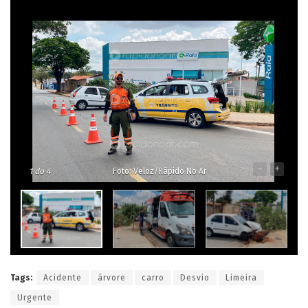
-
+
1
do 4
Foto: Veloz/Rápido No Ar
Tags:
Acidente
árvore
carro
Desvio
Limeira
Urgente