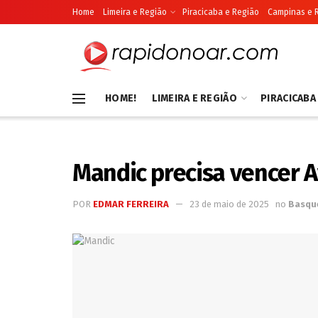
Home
Limeira e Região
Piracicaba e Região
Campinas e 
HOME!
LIMEIRA E REGIÃO
PIRACICABA
Mandic precisa vencer Av
POR
EDMAR FERREIRA
23 de maio de 2025
no
Basqu