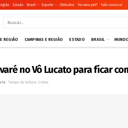
Região
Estado
Brasil
Esporte
Obituário
Viu meu pet?
Fale conosco!
 E REGIÃO
CAMPINAS E REGIÃO
ESTADO
BRASIL
MUND
aré no Vô Lucato para ficar com
ete
Tempo de leitura: 3 mins