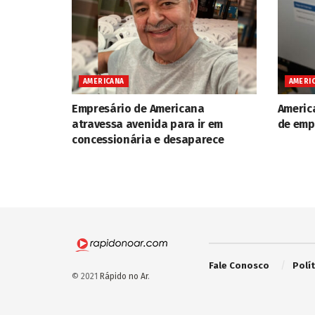
AMERICANA
AMERI
Empresário de Americana
Americ
atravessa avenida para ir em
de emp
concessionária e desaparece
Fale Conosco
Polí
© 2021
Rápido no Ar
.