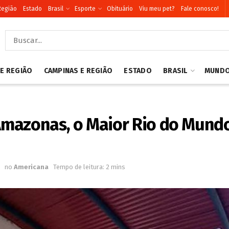
Região
Estado
Brasil
Esporte
Obituário
Viu meu pet?
Fale conosco!
 E REGIÃO
CAMPINAS E REGIÃO
ESTADO
BRASIL
MUND
mazonas, o Maior Rio do Mund
no
Americana
Tempo de leitura: 2 mins