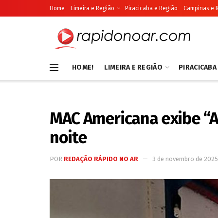
Home
Limeira e Região
Piracicaba e Região
Campinas e 
HOME!
LIMEIRA E REGIÃO
PIRACICABA
MAC Americana exibe “A
noite
POR
REDAÇÃO RÁPIDO NO AR
3 de novembro de 2025