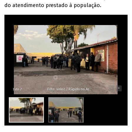
do atendimento prestado à população.
-
+
1
do 2
Foto: Veloz / Rápido no Ar