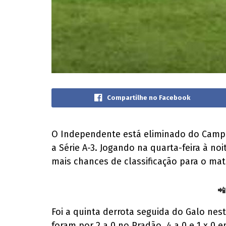
Compartilhe no Facebook
O Independente está eliminado do Campe
a Série A-3. Jogando na quarta-feira à n
mais chances de classificação para o mat
📲
Foi a quinta derrota seguida do Galo nes
foram por 2 a 0 no Pradão, 4 a 0 e 1 x 0