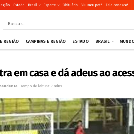
Região
Estado
Brasil
Esporte
Obituário
Viu meu pet?
Fale conosco!
 E REGIÃO
CAMPINAS E REGIÃO
ESTADO
BRASIL
MUND
a em casa e dá adeus ao acess
pendente
Tempo de leitura: 7 mins