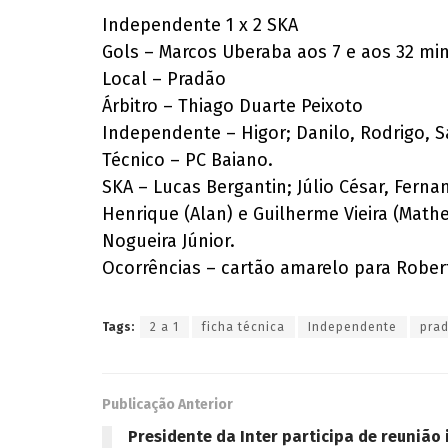
Independente 1 x 2 SKA
Gols – Marcos Uberaba aos 7 e aos 32 min
Local – Pradão
Árbitro – Thiago Duarte Peixoto
Independente – Higor; Danilo, Rodrigo, S
Técnico – PC Baiano.
SKA – Lucas Bergantin; Júlio César, Ferna
Henrique (Alan) e Guilherme Vieira (Math
Nogueira Júnior.
Ocorrências – cartão amarelo para Robert
Tags:
2 a 1
ficha técnica
Independente
pra
Publicação Anterior
Presidente da Inter participa de reunião