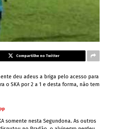
Compartilhe no Twitter
ente deu adeus a briga pelo acesso para
ra o SKA por 2 a 1 e desta forma, não tem
App
 SKA somente nesta Segundona. As outros
 disputou no Pradão, o alvinegro perdeu