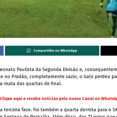
Compartilhe no WhatsApp
onato Paulista da Segunda Divisão e, consequentem
oite no Pradão, completamente vazio, o Galo perdeu pa
a-mata das quartas de final.
Clique aqui e receba notícias pelo nosso Canal no Whats
ta terceira fase. Foi também a quarta derrota para o
 em Santana de Parnaíba. Além disso, dos 11 jogos que