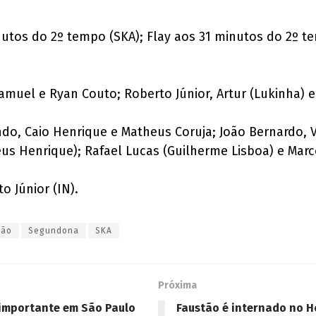
utos do 2º tempo (SKA); Flay aos 31 minutos do 2º te
amuel e Ryan Couto; Roberto Júnior, Artur (Lukinha) e
ndo, Caio Henrique e Matheus Coruja; João Bernardo, Vi
eus Henrique); Rafael Lucas (Guilherme Lisboa) e Marc
o Júnior (IN).
dão
Segundona
SKA
Próxima
 importante em São Paulo
Faustão é internado no Ho