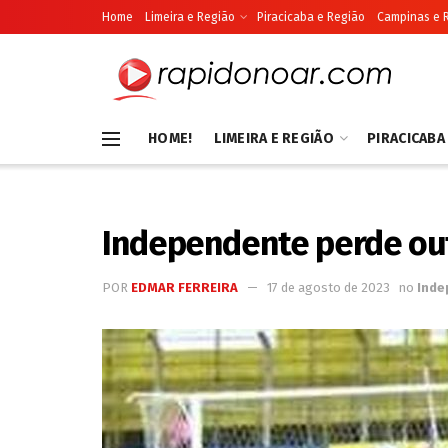
Home
Limeira e Região
Piracicaba e Região
Campinas e 
HOME!
LIMEIRA E REGIÃO
PIRACICABA
Independente perde outr
POR
EDMAR FERREIRA
17 de agosto de 2023
no
Inde