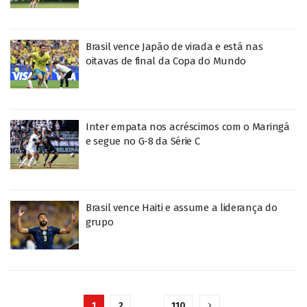
Brasil vence Japão de virada e está nas
oitavas de final da Copa do Mundo
Inter empata nos acréscimos com o Maringá
e segue no G-8 da Série C
Brasil vence Haiti e assume a liderança do
grupo
1
2
…
110