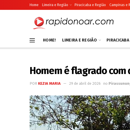
Home
Limeira e Região
Piracicaba e Região
Campinas e 
HOME!
LIMEIRA E REGIÃO
PIRACICABA
Homem é flagrado com 
POR
KEZIA MARIA
29 de abril de 2026
no
Pirassunu