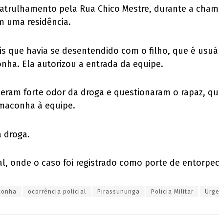
patrulhamento pela Rua Chico Mestre, durante a cha
m uma residência.
is que havia se desentendido com o filho, que é usuár
ha. Ela autorizou a entrada da equipe.
beram forte odor da droga e questionaram o rapaz, q
 maconha à equipe.
 droga.
l, onde o caso foi registrado como porte de entorpece
conha
ocorrência policial
Pirassununga
Polícia Militar
Urg