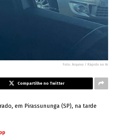
Foto: Arquivo / Rápido no Ar
Compartilhe no Twitter
rado, em Pirassununga (SP), na tarde
App