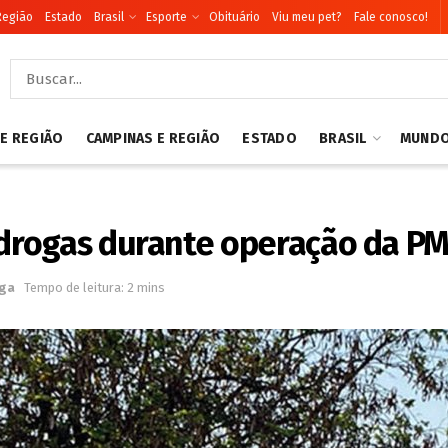
Região
Estado
Brasil
Esporte
Obituário
Viu meu pet?
Fale conosco!
 E REGIÃO
CAMPINAS E REGIÃO
ESTADO
BRASIL
MUND
drogas durante operação da P
nga
Tempo de leitura: 2 mins