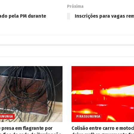
Próxima
rado pela PM durante
Inscrições para vagas re
SUNUNGA
PIRASSUNUNGA
é presa em flagrante por
Colisão entre carro e motoc