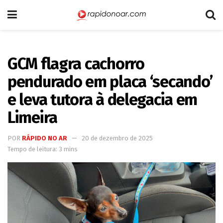
GCM flagra cachorro
pendurado em placa ‘secando’
e leva tutora à delegacia em
Limeira
POR
RÁPIDO NO AR
20 de dezembro de 2025
Tempo de leitura: 3 mins