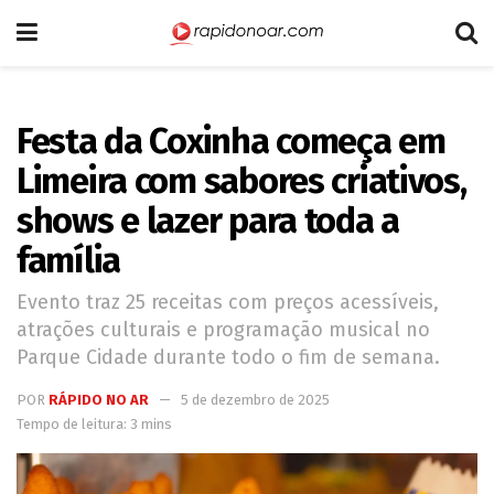
Festa da Coxinha começa em
Limeira com sabores criativos,
shows e lazer para toda a
família
Evento traz 25 receitas com preços acessíveis,
atrações culturais e programação musical no
Parque Cidade durante todo o fim de semana.
POR
RÁPIDO NO AR
5 de dezembro de 2025
Tempo de leitura: 3 mins