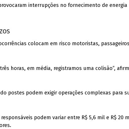
provocaram interrupções no fornecimento de energia 
ízos
ocorrências colocam em risco motoristas, passageiro
 três horas, em média, registramos uma colisão”, afi
ndo postes podem exigir operações complexas para s
s responsáveis podem variar entre R$ 5,6 mil e R$ 2
ores.