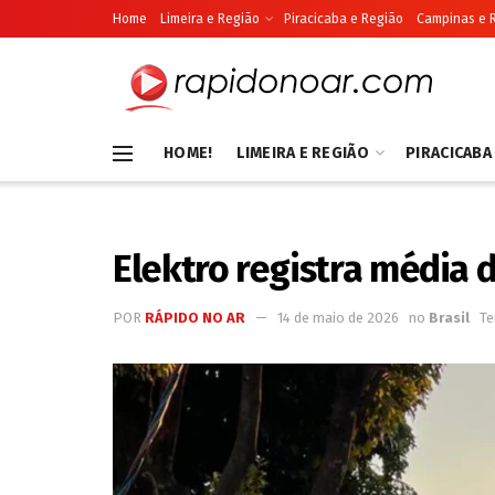
Home
Limeira e Região
Piracicaba e Região
Campinas e 
HOME!
LIMEIRA E REGIÃO
PIRACICABA
Elektro registra média 
POR
RÁPIDO NO AR
14 de maio de 2026
no
Brasil
Te