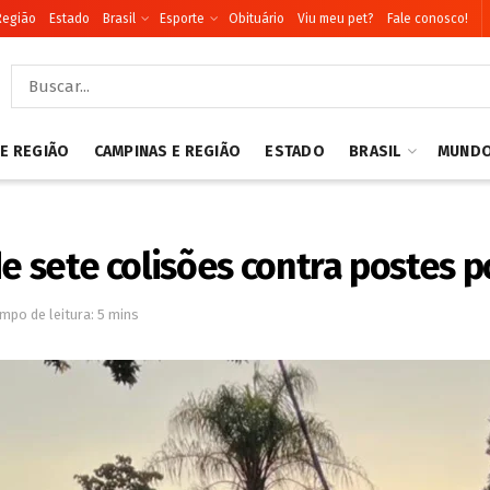
Região
Estado
Brasil
Esporte
Obituário
Viu meu pet?
Fale conosco!
 E REGIÃO
CAMPINAS E REGIÃO
ESTADO
BRASIL
MUND
de sete colisões contra postes p
mpo de leitura: 5 mins