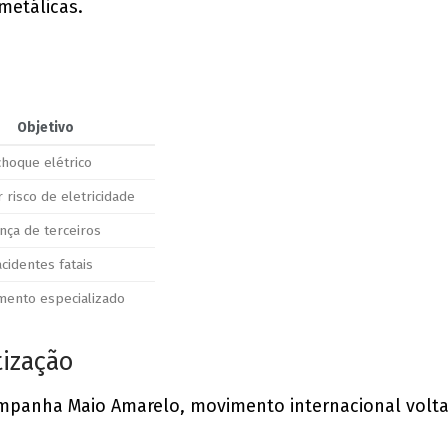
metálicas.
Objetivo
choque elétrico
 risco de eletricidade
nça de terceiros
acidentes fatais
mento especializado
tização
mpanha Maio Amarelo, movimento internacional volta