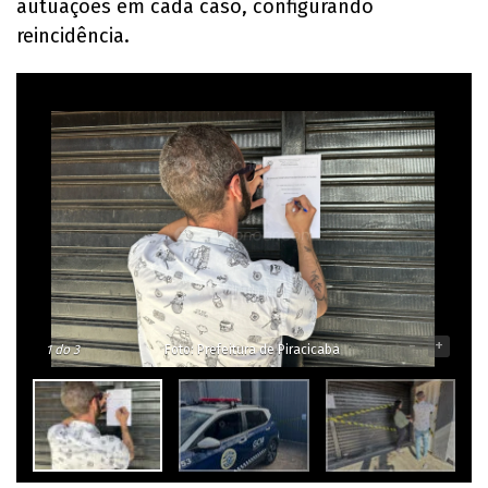
autuações em cada caso, configurando
reincidência.
-
+
1
do 3
Foto: Prefeitura de Piracicaba