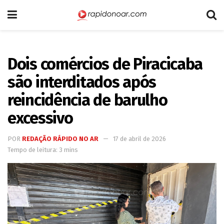
Dois comércios de Piracicaba
são interditados após
reincidência de barulho
excessivo
POR
REDAÇÃO RÁPIDO NO AR
17 de abril de 2026
Tempo de leitura: 3 mins