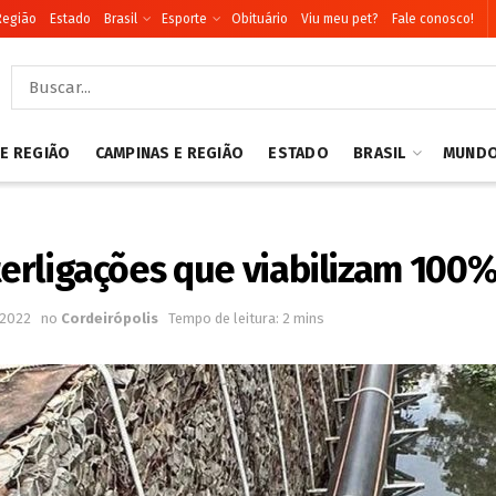
Região
Estado
Brasil
Esporte
Obituário
Viu meu pet?
Fale conosco!
 E REGIÃO
CAMPINAS E REGIÃO
ESTADO
BRASIL
MUND
nterligações que viabilizam 100
 2022
no
Cordeirópolis
Tempo de leitura: 2 mins