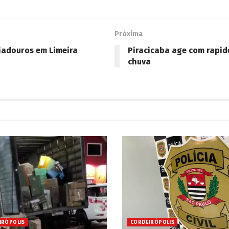
Próxima
iadouros em Limeira
Piracicaba age com rapid
chuva
IRÓPOLIS
CORDEIRÓPOLIS