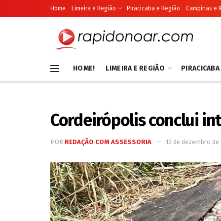
Home
Limeira e Região
Piracicaba e Região
Campinas e 
HOME!
LIMEIRA E REGIÃO
PIRACICABA
Cordeirópolis conclui i
POR
REDAÇÃO COM ASSESSORIA
12 de dezembro de