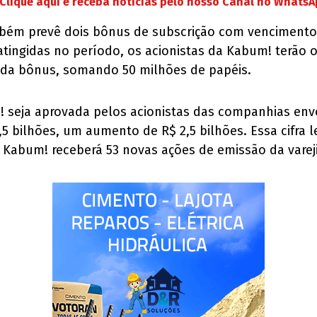
Clique aqui e receba notícias pelo nosso Canal no Whats
bém prevê dois bônus de subscrição com vencimento 
ingidas no período, os acionistas da Kabum! terão o
cada bônus, somando 50 milhões de papéis.
 seja aprovada pelos acionistas das companhias envol
2,5 bilhões, um aumento de R$ 2,5 bilhões. Essa cifra
a Kabum! receberá 53 novas ações de emissão da vare