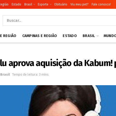
Região
Estado
Brasil
Esporte
Obituário
Viu meu pet?
Fale conosco!
 E REGIÃO
CAMPINAS E REGIÃO
ESTADO
BRASIL
MUND
lu aprova aquisição da Kabum! p
Brasil
Tempo de leitura: 3 mins