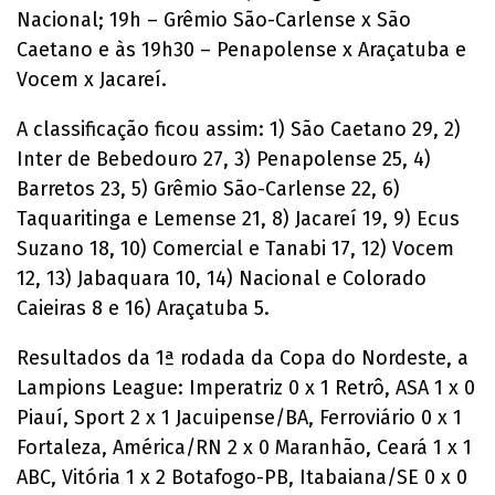
Nacional; 19h – Grêmio São-Carlense x São
Caetano e às 19h30 – Penapolense x Araçatuba e
Vocem x Jacareí.
A classificação ficou assim: 1) São Caetano 29, 2)
Inter de Bebedouro 27, 3) Penapolense 25, 4)
Barretos 23, 5) Grêmio São-Carlense 22, 6)
Taquaritinga e Lemense 21, 8) Jacareí 19, 9) Ecus
Suzano 18, 10) Comercial e Tanabi 17, 12) Vocem
12, 13) Jabaquara 10, 14) Nacional e Colorado
Caieiras 8 e 16) Araçatuba 5.
Resultados da 1ª rodada da Copa do Nordeste, a
Lampions League: Imperatriz 0 x 1 Retrô, ASA 1 x 0
Piauí, Sport 2 x 1 Jacuipense/BA, Ferroviário 0 x 1
Fortaleza, América/RN 2 x 0 Maranhão, Ceará 1 x 1
ABC, Vitória 1 x 2 Botafogo-PB, Itabaiana/SE 0 x 0