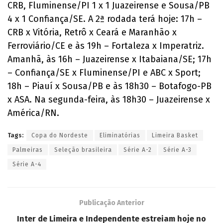
CRB, Fluminense/PI 1 x 1 Juazeirense e Sousa/PB
4 x 1 Confiança/SE. A 2ª rodada terá hoje: 17h –
CRB x Vitória, Retrô x Ceará e Maranhão x
Ferroviário/CE e às 19h – Fortaleza x Imperatriz.
Amanhã, às 16h – Juazeirense x Itabaiana/SE; 17h
– Confiança/SE x Fluminense/PI e ABC x Sport;
18h – Piauí x Sousa/PB e às 18h30 – Botafogo-PB
x ASA. Na segunda-feira, às 18h30 – Juazeirense x
América/RN.
Tags:
Copa do Nordeste
Eliminatórias
Limeira Basket
Palmeiras
Seleção brasileira
Série A-2
Série A-3
Série A-4
Publicação Anterior
Inter de Limeira e Independente estreiam hoje no