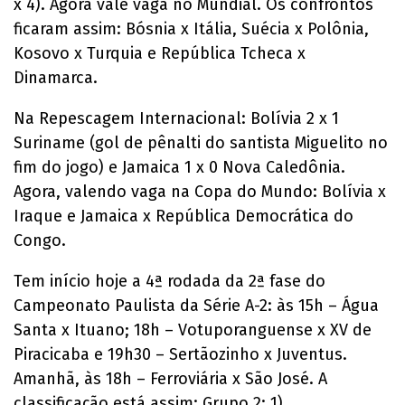
x 4). Agora vale vaga no Mundial. Os confrontos
ficaram assim: Bósnia x Itália, Suécia x Polônia,
Kosovo x Turquia e República Tcheca x
Dinamarca.
Na Repescagem Internacional: Bolívia 2 x 1
Suriname (gol de pênalti do santista Miguelito no
fim do jogo) e Jamaica 1 x 0 Nova Caledônia.
Agora, valendo vaga na Copa do Mundo: Bolívia x
Iraque e Jamaica x República Democrática do
Congo.
Tem início hoje a 4ª rodada da 2ª fase do
Campeonato Paulista da Série A-2: às 15h – Água
Santa x Ituano; 18h – Votuporanguense x XV de
Piracicaba e 19h30 – Sertãozinho x Juventus.
Amanhã, às 18h – Ferroviária x São José. A
classificação está assim: Grupo 2: 1)