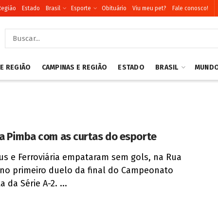
Região
Estado
Brasil
Esporte
Obituário
Viu meu pet?
Fale conosco!
 E REGIÃO
CAMPINAS E REGIÃO
ESTADO
BRASIL
MUND
a Pimba com as curtas do esporte
us e Ferroviária empataram sem gols, na Rua
, no primeiro duelo da final do Campeonato
a da Série A-2. ...