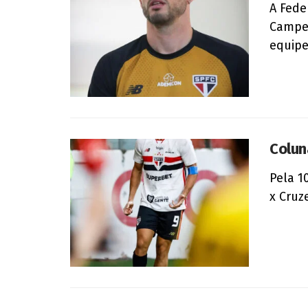
A Fede
Campeo
equipes
Colun
Pela 1
x Cruze