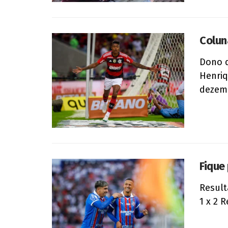
Colun
Dono d
Henriq
dezemb
Fique
Result
1 x 2 R