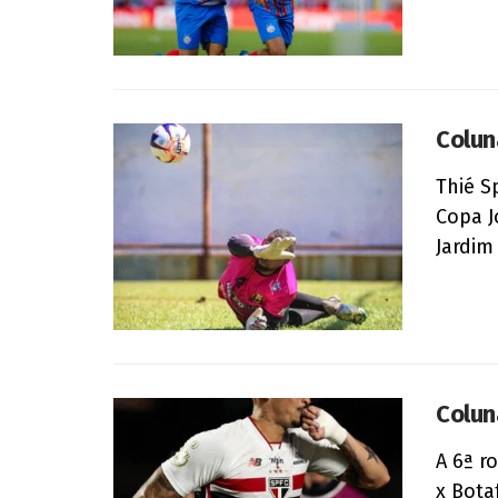
Colun
Thié S
Copa J
Jardim 
Colun
A 6ª r
x Bota