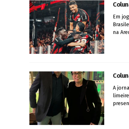
Colun
Em jog
Brasil
na Aren
Colun
A jorn
limeir
presen