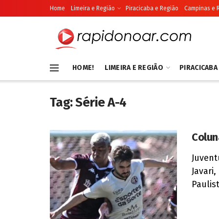
Home
Limeira e Região
Piracicaba e Região
Campinas e 
HOME!
LIMEIRA E REGIÃO
PIRACICABA
Tag:
Série A-4
Colun
Juvent
Javari
Paulist