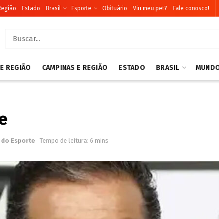
Região
Estado
Brasil
Esporte
Obituário
Viu meu pet?
Fale conosco!
 E REGIÃO
CAMPINAS E REGIÃO
ESTADO
BRASIL
MUND
e
 do Esporte
Tempo de leitura: 6 mins