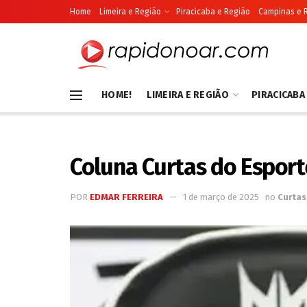
Home
Limeira e Região
Piracicaba e Região
Campinas e 
HOME!
LIMEIRA E REGIÃO
PIRACICABA
Coluna Curtas do Esport
POR
EDMAR FERREIRA
1 de março de 2025
no
Curtas