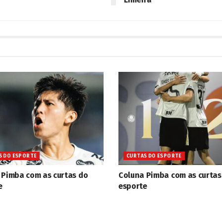
S DO ESPORTE
CURTAS DO ESPORTE
 Pimba com as curtas do
Coluna Pimba com as curtas
e
esporte