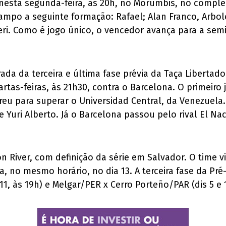
nesta segunda-feira, às 20h, no Morumbis, no comple
mpo a seguinte formação: Rafael; Alan Franco, Arbole
eri. Como é jogo único, o vencedor avança para a semi
a da terceira e última fase prévia da Taça Libertado
rtas-feiras, às 21h30, contra o Barcelona. O primeiro
eu para superar o Universidad Central, da Venezuela. 
uri Alberto. Já o Barcelona passou pelo rival El Nac
 River, com definição da série em Salvador. O time vis
a, no mesmo horário, no dia 13. A terceira fase da Pr
1, às 19h) e Melgar/PER x Cerro Porteño/PAR (dis 5 e 1