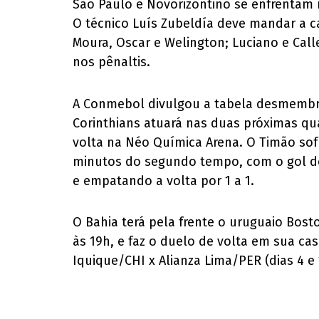
São Paulo e Novorizontino se enfrentam 
O técnico Luís Zubeldía deve mandar a ca
Moura, Oscar e Welington; Luciano e Call
nos pênaltis.
A Conmebol divulgou a tabela desmembrad
Corinthians atuará nas duas próximas qua
volta na Néo Química Arena. O Timão sofr
minutos do segundo tempo, com o gol de Y
e empatando a volta por 1 a 1.
O Bahia terá pela frente o uruguaio Boston
às 19h, e faz o duelo de volta em sua cas
Iquique/CHI x Alianza Lima/PER (dias 4 e 1