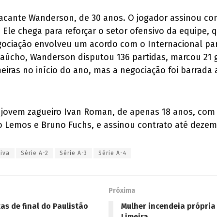
 atacante Wanderson, de 30 anos. O jogador assinou c
. Ele chega para reforçar o setor ofensivo da equipe
egociação envolveu um acordo com o Internacional par
aúcho, Wanderson disputou 136 partidas, marcou 21 go
ras no início do ano, mas a negociação foi barrada a
 jovem zagueiro Ivan Roman, de apenas 18 anos, com 
o Lemos e Bruno Fuchs, e assinou contrato até dezem
iva
Série A-2
Série A-3
Série A-4
Próxima
s de final do Paulistão
Mulher incendeia própria
Limeira