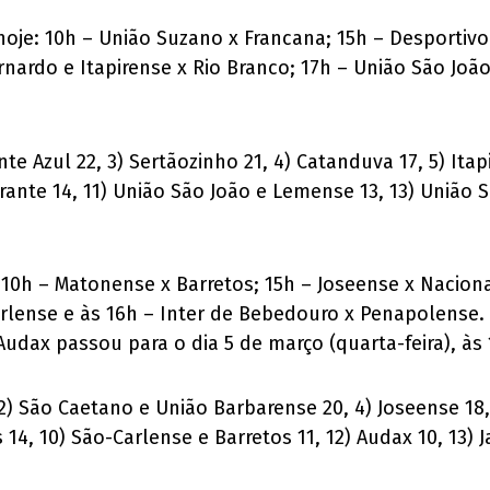
hoje: 10h – União Suzano x Francana; 15h – Desportivo
rnardo e Itapirense x Rio Branco; 17h – União São Joã
onte Azul 22, 3) Sertãozinho 21, 4) Catanduva 17, 5) Ita
eirante 14, 11) União São João e Lemense 13, 13) União 
e: 10h – Matonense x Barretos; 15h – Joseense x Naciona
rlense e às 16h – Inter de Bebedouro x Penapolense.
udax passou para o dia 5 de março (quarta-feira), às 
, 2) São Caetano e União Barbarense 20, 4) Joseense 18,
14, 10) São-Carlense e Barretos 11, 12) Audax 10, 13)