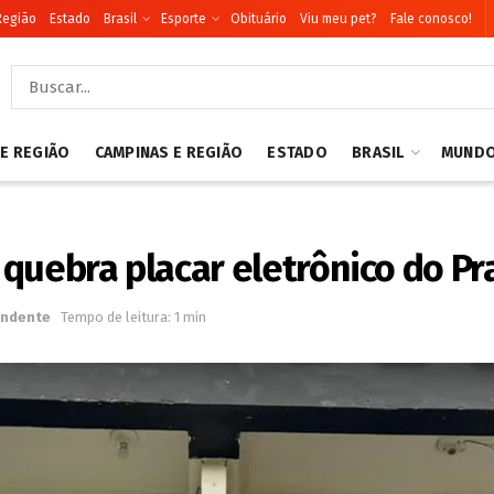
Região
Estado
Brasil
Esporte
Obituário
Viu meu pet?
Fale conosco!
 E REGIÃO
CAMPINAS E REGIÃO
ESTADO
BRASIL
MUND
quebra placar eletrônico do P
endente
Tempo de leitura: 1 min