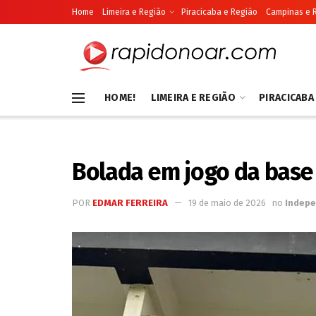
Home
Limeira e Região
Piracicaba e Região
Campinas e 
HOME!
LIMEIRA E REGIÃO
PIRACICABA
Bolada em jogo da base 
POR
EDMAR FERREIRA
19 de maio de 2026
no
Indep