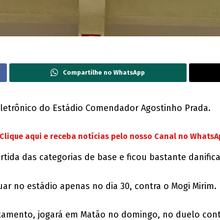
Compartilhe no WhatsApp
 eletrônico do Estádio Comendador Agostinho Prada.
Clique aqui e receba notícias pelo nosso Canal no Whats
ida das categorias de base e ficou bastante danific
uar no estádio apenas no dia 30, contra o Mogi Mirim.
tamento, jogará em Matão no domingo, no duelo contr