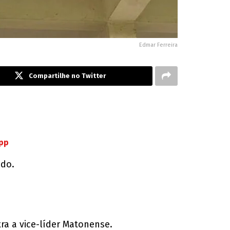
Edmar Ferreira
Compartilhe no Twitter
App
ado.
a a vice-líder Matonense.