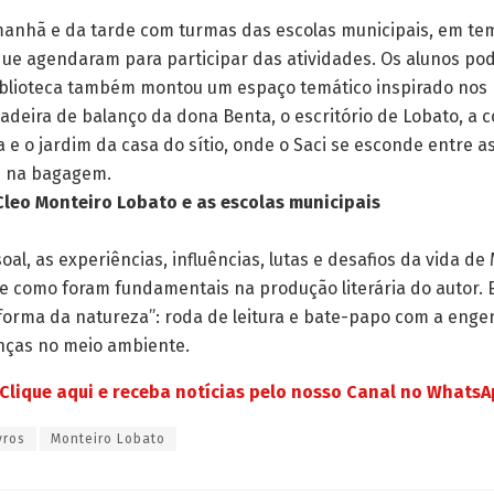
nhã e da tarde com turmas das escolas municipais, em temp
e agendaram para participar das atividades. Os alunos pode
iblioteca também montou um espaço temático inspirado nos 
cadeira de balanço da dona Benta, o escritório de Lobato, a 
a e o jardim da casa do sítio, onde o Saci se esconde entre a
s na bagagem.
 Cleo Monteiro Lobato e as escolas municipais
soal, as experiências, influências, lutas e desafios da vida 
ô e como foram fundamentais na produção literária do autor. 
forma da natureza”: roda de leitura e bate-papo com a engen
nças no meio ambiente.
Clique aqui e receba notícias pelo nosso Canal no Whats
vros
Monteiro Lobato