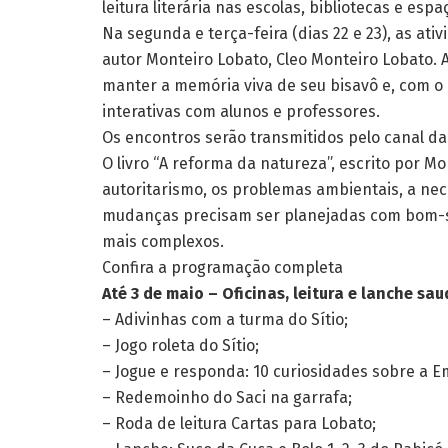
leitura literária nas escolas, bibliotecas e es
Na segunda e terça-feira (dias 22 e 23), as ati
autor Monteiro Lobato, Cleo Monteiro Lobato. A
manter a memória viva de seu bisavô e, com o
interativas com alunos e professores.
Os encontros serão transmitidos pelo canal da
O livro “A reforma da natureza”, escrito por M
autoritarismo, os problemas ambientais, a nece
mudanças precisam ser planejadas com bom-s
mais complexos.
Confira a programação completa
Até 3 de maio – Oficinas, leitura e lanche s
– Adivinhas com a turma do Sítio;
– Jogo roleta do Sítio;
– Jogue e responda: 10 curiosidades sobre a Em
– Redemoinho do Saci na garrafa;
– Roda de leitura Cartas para Lobato;