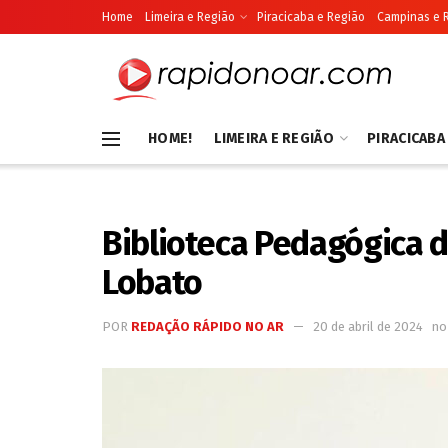
Home
Limeira e Região
Piracicaba e Região
Campinas e 
HOME!
LIMEIRA E REGIÃO
PIRACICABA
Biblioteca Pedagógica d
Lobato
POR
REDAÇÃO RÁPIDO NO AR
20 de abril de 2024
no