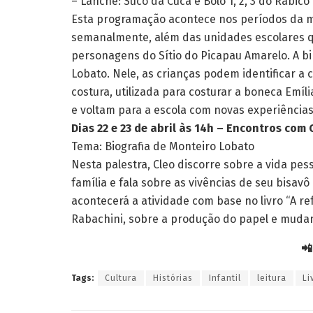
– Lanche: Suco da Cuca e Bolo 1, 2, 3 do Rabicó
Esta programação acontece nos períodos da ma
semanalmente, além das unidades escolares qu
personagens do Sítio do Picapau Amarelo. A b
Lobato. Nele, as crianças podem identificar a 
costura, utilizada para costurar a boneca Emíli
e voltam para a escola com novas experiência
Dias 22 e 23 de abril às 14h – Encontros com
Tema: Biografia de Monteiro Lobato
Nesta palestra, Cleo discorre sobre a vida pes
família e fala sobre as vivências de seu bisav
acontecerá a atividade com base no livro “A re
Rabachini, sobre a produção do papel e muda
📲
Tags:
Cultura
Histórias
Infantil
leitura
Li