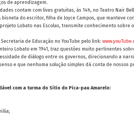
paços de aprendizagem.
vidades contam com lives gratuitas, às 14h, no Teatro Nair Bel
 bisneta do escritor, filha de Joyce Campos, que manteve con
 projeto Lobato nas Escolas, transmite conhecimento sobre o
 Secretaria de Educação no YouTube pelo link:
www.youTube.
onteiro Lobato em 1941, traz questões muito pertinentes sobr
ssidade de diálogo entre os governos, direcionando a narrat
enso e que nenhuma solução simples dá conta de nossos pr
audável com a turma do Sítio do Pica-pau Amarelo:
ília;