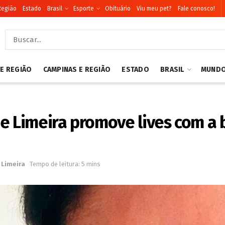
Região
Estado
Brasil
Esporte
Obituário
Viu meu pet?
Fale conosco!
 E REGIÃO
CAMPINAS E REGIÃO
ESTADO
BRASIL
MUND
e Limeira promove lives com a 
Limeira
Tempo de leitura: 5 mins